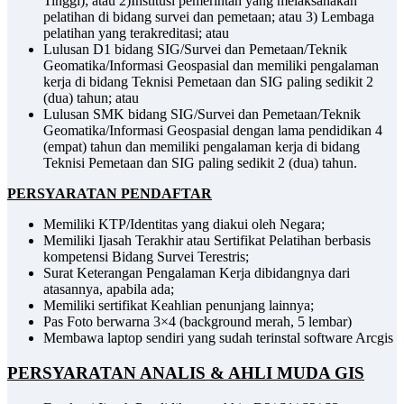
Tinggi); atau 2)Institusi pemerintah yang melaksanakan
pelatihan di bidang survei dan pemetaan; atau 3) Lembaga
pelatihan yang terakreditasi; atau
Lulusan D1 bidang SIG/Survei dan Pemetaan/Teknik
Geomatika/Informasi Geospasial dan memiliki pengalaman
kerja di bidang Teknisi Pemetaan dan SIG paling sedikit 2
(dua) tahun; atau
Lulusan SMK bidang SIG/Survei dan Pemetaan/Teknik
Geomatika/Informasi Geospasial dengan lama pendidikan 4
(empat) tahun dan memiliki pengalaman kerja di bidang
Teknisi Pemetaan dan SIG paling sedikit 2 (dua) tahun.
PERSYARATAN PENDAFTAR
Memiliki KTP/Identitas yang diakui oleh Negara;
Memiliki Ijasah Terakhir atau Sertifikat Pelatihan berbasis
kompetensi Bidang Survei Terestris;
Surat Keterangan Pengalaman Kerja dibidangnya dari
atasannya, apabila ada;
Memiliki sertifikat Keahlian penunjang lainnya;
Pas Foto berwarna 3×4 (background merah, 5 lembar)
Membawa laptop sendiri yang sudah terinstal software Arcgis
PERSYARATAN ANALIS & AHLI MUDA GIS