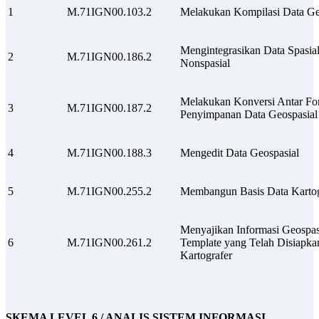
1
M.71IGN00.103.2
Melakukan Kompilasi Data Ge
Mengintegrasikan Data Spasia
2
M.71IGN00.186.2
Nonspasial
Melakukan Konversi Antar For
3
M.71IGN00.187.2
Penyimpanan Data Geospasial
4
M.71IGN00.188.3
Mengedit Data Geospasial
5
M.71IGN00.255.2
Membangun Basis Data Kartog
Menyajikan Informasi Geospas
6
M.71IGN00.261.2
Template yang Telah Disiapka
Kartografer
SKEMA LEVEL 6 / ANALIS SISTEM INFORMASI