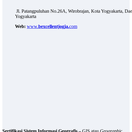
Jl. Patangpuluhan No.26A, Wirobrajan, Kota Yogyakarta, Dae
Yogyakarta
Web:
www.
bexcellentjogja.
com
Sertifikasi Sistem Informasi Geografis –
GIS atau
Geographic