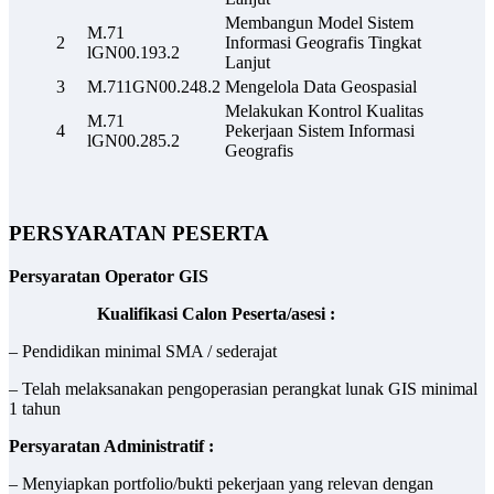
Membangun Model Sistem
M.71
2
Informasi Geografis Tingkat
lGN00.193.2
Lanjut
3
M.711GN00.248.2
Mengelola Data Geospasial
Melakukan Kontrol Kualitas
M.71
4
Pekerjaan Sistem Informasi
lGN00.285.2
Geografis
PERSYARATAN PESERTA
Persyaratan Operator GIS
Kualifikasi Calon Peserta/asesi :
– Pendidikan minimal SMA / sederajat
– Telah melaksanakan pengoperasian perangkat lunak GIS minimal
1 tahun
Persyaratan Administratif :
– Menyiapkan portfolio/bukti pekerjaan yang relevan dengan