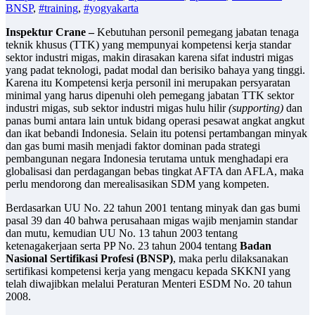
BNSP
,
#training
,
#yogyakarta
Inspektur Crane –
Kebutuhan personil pemegang jabatan tenaga
teknik khusus (TTK) yang mempunyai kompetensi kerja standar
sektor industri migas, makin dirasakan karena sifat industri migas
yang padat teknologi, padat modal dan berisiko bahaya yang tinggi.
Karena itu Kompetensi kerja personil ini merupakan persyaratan
minimal yang harus dipenuhi oleh pemegang jabatan TTK sektor
industri migas, sub sektor industri migas hulu hilir
(
supporting)
dan
panas bumi antara lain untuk bidang operasi pesawat angkat angkut
dan ikat bebandi Indonesia. Selain itu potensi pertambangan minyak
dan gas bumi masih menjadi faktor dominan pada strategi
pembangunan negara Indonesia terutama untuk menghadapi era
globalisasi dan perdagangan bebas tingkat AFTA dan AFLA, maka
perlu mendorong dan merealisasikan SDM yang kompeten.
Berdasarkan UU No. 22 tahun 2001 tentang minyak dan gas bumi
pasal 39 dan 40 bahwa perusahaan migas wajib menjamin standar
dan mutu, kemudian UU No. 13 tahun 2003 tentang
ketenagakerjaan serta PP No. 23 tahun 2004 tentang
Badan
Nasional Sertifikasi Profesi (BNSP)
, maka perlu dilaksanakan
sertifikasi kompetensi kerja yang mengacu kepada SKKNI yang
telah diwajibkan melalui Peraturan Menteri ESDM No. 20 tahun
2008.