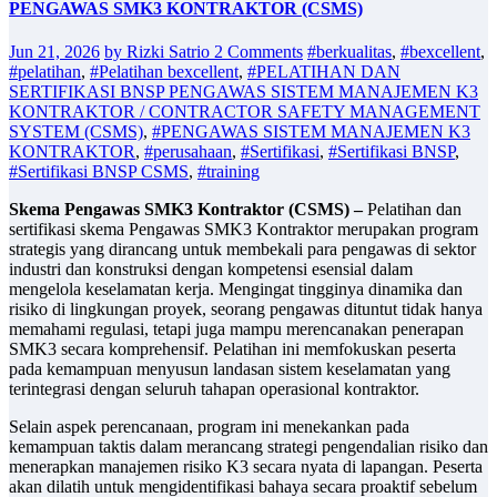
PENGAWAS SMK3 KONTRAKTOR (CSMS)
Jun 21, 2026
by Rizki Satrio
2 Comments
#berkualitas
,
#bexcellent
,
#pelatihan
,
#Pelatihan bexcellent
,
#PELATIHAN DAN
SERTIFIKASI BNSP PENGAWAS SISTEM MANAJEMEN K3
KONTRAKTOR / CONTRACTOR SAFETY MANAGEMENT
SYSTEM (CSMS)
,
#PENGAWAS SISTEM MANAJEMEN K3
KONTRAKTOR
,
#perusahaan
,
#Sertifikasi
,
#Sertifikasi BNSP
,
#Sertifikasi BNSP CSMS
,
#training
Skema Pengawas SMK3 Kontraktor (CSMS) –
Pelatihan dan
sertifikasi skema Pengawas SMK3 Kontraktor merupakan program
strategis yang dirancang untuk membekali para pengawas di sektor
industri dan konstruksi dengan kompetensi esensial dalam
mengelola keselamatan kerja. Mengingat tingginya dinamika dan
risiko di lingkungan proyek, seorang pengawas dituntut tidak hanya
memahami regulasi, tetapi juga mampu merencanakan penerapan
SMK3 secara komprehensif. Pelatihan ini memfokuskan peserta
pada kemampuan menyusun landasan sistem keselamatan yang
terintegrasi dengan seluruh tahapan operasional kontraktor.
Selain aspek perencanaan, program ini menekankan pada
kemampuan taktis dalam merancang strategi pengendalian risiko dan
menerapkan manajemen risiko K3 secara nyata di lapangan. Peserta
akan dilatih untuk mengidentifikasi bahaya secara proaktif sebelum