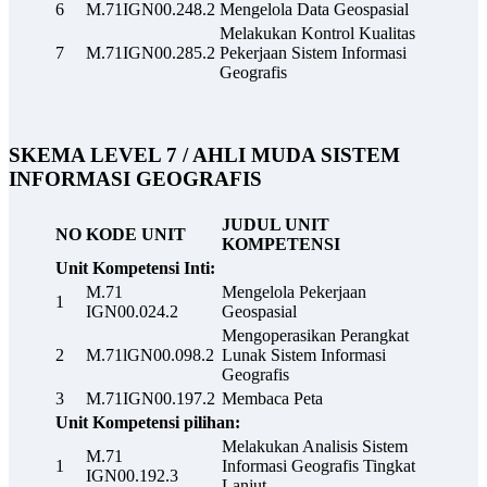
6
M.71IGN00.248.2
Mengelola Data Geospasial
Melakukan Kontrol Kualitas
7
M.71IGN00.285.2
Pekerjaan Sistem Informasi
Geografis
SKEMA LEVEL 7 / AHLI MUDA SISTEM
INFORMASI GEOGRAFIS
JUDUL UNIT
NO
KODE UNIT
KOMPETENSI
Unit Kompetensi Inti:
M.71
Mengelola Pekerjaan
1
IGN00.024.2
Geospasial
Mengoperasikan Perangkat
2
M.71lGN00.098.2
Lunak Sistem Informasi
Geografis
3
M.71IGN00.197.2
Membaca Peta
Unit Kompetensi pilihan:
Melakukan Analisis Sistem
M.71
1
Informasi Geografis Tingkat
IGN00.192.3
Lanjut