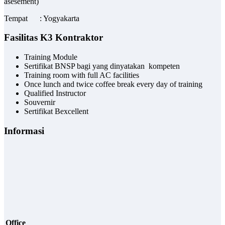
asesement)
Tempat : Yogyakarta
Fasilitas K3 Kontraktor
Training Module
Sertifikat BNSP bagi yang dinyatakan kompeten
Training room with full AC facilities
Once lunch and twice coffee break every day of training
Qualified Instructor
Souvernir
Sertifikat Bexcellent
Informasi
N
Office