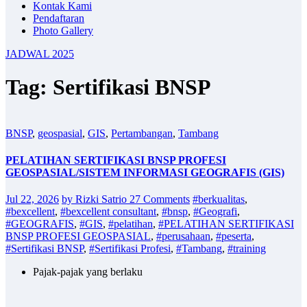
Kontak Kami
Pendaftaran
Photo Gallery
JADWAL 2025
Tag: Sertifikasi BNSP
BNSP
,
geospasial
,
GIS
,
Pertambangan
,
Tambang
PELATIHAN SERTIFIKASI BNSP PROFESI
GEOSPASIAL/SISTEM INFORMASI GEOGRAFIS (GIS)
Jul 22, 2026
by Rizki Satrio
27 Comments
#berkualitas
,
#bexcellent
,
#bexcellent consultant
,
#bnsp
,
#Geografi
,
#GEOGRAFIS
,
#GIS
,
#pelatihan
,
#PELATIHAN SERTIFIKASI
BNSP PROFESI GEOSPASIAL
,
#perusahaan
,
#peserta
,
#Sertifikasi BNSP
,
#Sertifikasi Profesi
,
#Tambang
,
#training
Pajak-pajak yang berlaku