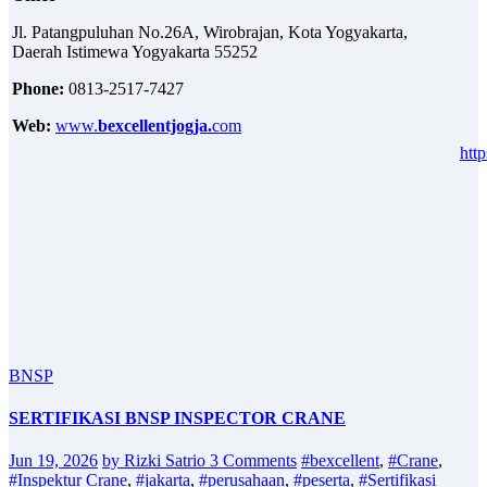
Cu
Jl. Patangpuluhan No.26A, Wirobrajan, Kota Yogyakarta,
Ph
Daerah Istimewa Yogyakarta 55252
Em
Phone:
0813-2517-7427
Web:
www.
bexcellentjogja.
com
http
BNSP
SERTIFIKASI BNSP INSPECTOR CRANE
Jun 19, 2026
by Rizki Satrio
3 Comments
#bexcellent
,
#Crane
,
#Inspektur Crane
,
#jakarta
,
#perusahaan
,
#peserta
,
#Sertifikasi