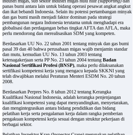
industri migas, sub sektor industri migas hulu hilir
(
supporting)
dan
panas bumi antara lain untuk bidang operasi pesawat angkat angkut
dan ikat bebandi Indonesia. Selain itu potensi pertambangan minyak
dan gas bumi masih menjadi faktor dominan pada strategi
pembangunan negara Indonesia terutama untuk menghadapi era
globalisasi dan perdagangan bebas tingkat AFTA dan AFLA, maka
perlu mendorong dan merealisasikan SDM yang kompeten.
Berdasarkan UU No. 22 tahun 2001 tentang minyak dan gas bumi
pasal 39 dan 40 bahwa perusahaan migas wajib menjamin standar
dan mutu, kemudian UU No. 13 tahun 2003 tentang
ketenagakerjaan serta PP No. 23 tahun 2004 tentang
Badan
Nasional Sertifikasi Profesi (BNSP)
, maka perlu dilaksanakan
sertifikasi kompetensi kerja yang mengacu kepada SKKNI yang
telah diwajibkan melalui Peraturan Menteri ESDM No. 20 tahun
2008.
Berdasarkan Perpres No. 8 tahun 2012 tentang Kerangka
Kualifikasi Nasional Indonesia, adalah kerangka penjenjangan
kualifikasi kompetensi yang dapat menyandingkan, menyetarakan,
dan mengintegrasikan antara bidang pendidikan dan bidang
pelatihan kerja serta pengalaman kerja dalam rangka pemberian
pengakuan kompetensi kerja sesuai dengan struktur pekerjaan di
berbagai sektor.
Pelatihan Inspektur Kran (Inspector Crane) merupakan pelatihan