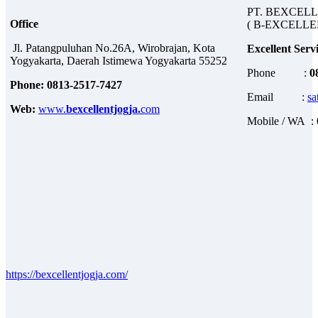
PT. BEXCEL
Office
( B-EXCELL
Jl. Patangpuluhan No.26A, Wirobrajan, Kota
Excellent Serv
Yogyakarta, Daerah Istimewa Yogyakarta 55252
Phone :
0
Phone: 0813-2517-7427
Email :
sa
Web:
www.
bexcellentjogja.
com
Mobile / WA :
https://bexcellentjogja.com/