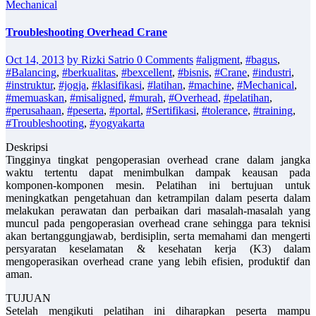
Mechanical
Troubleshooting Overhead Crane
Oct 14, 2013
by Rizki Satrio
0 Comments
#aligment
,
#bagus
,
#Balancing
,
#berkualitas
,
#bexcellent
,
#bisnis
,
#Crane
,
#industri
,
#instruktur
,
#jogja
,
#klasifikasi
,
#latihan
,
#machine
,
#Mechanical
,
#memuaskan
,
#misaligned
,
#murah
,
#Overhead
,
#pelatihan
,
#perusahaan
,
#peserta
,
#portal
,
#Sertifikasi
,
#tolerance
,
#training
,
#Troubleshooting
,
#yogyakarta
Deskripsi
Tingginya tingkat pengoperasian overhead crane dalam jangka
waktu tertentu dapat menimbulkan dampak keausan pada
komponen-komponen mesin. Pelatihan ini bertujuan untuk
meningkatkan pengetahuan dan ketrampilan dalam peserta dalam
melakukan perawatan dan perbaikan dari masalah-masalah yang
muncul pada pengoperasian overhead crane sehingga para teknisi
akan bertanggungjawab, berdisiplin, serta memahami dan mengerti
persyaratan keselamatan & kesehatan kerja (K3) dalam
mengoperasikan overhead crane yang lebih efisien, produktif dan
aman.
TUJUAN
Setelah mengikuti pelatihan ini diharapkan peserta mampu