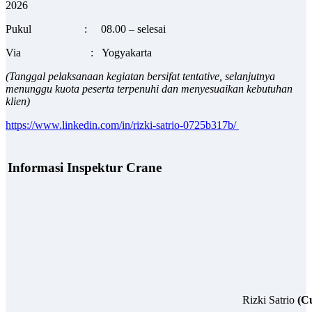
2026
Pukul : 08.00 – selesai
Via : Yogyakarta
(Tanggal pelaksanaan kegiatan bersifat tentative, selanjutnya
menunggu kuota peserta terpenuhi dan menyesuaikan kebutuhan
klien)
https://www.linkedin.com/in/rizki-satrio-0725b317b/
I
nformasi Inspektur Crane
Rizki Satrio
(Cu