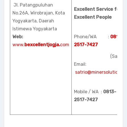
Jl. Patangpuluhan
Excellent Service for
No.26A, Wirobrajan, Kota
Excellent People
Yogyakarta, Daerah
Istimewa Yogyakarta
Web:
Phone/WA :
0813-
www.
bexcellentjogja.
com
2517-7427
(Satrio)
Email:
satrio@minersolution.id
Mobile / WA :
0813-
2517-7427