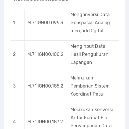
Mengonversi Data
1
M.71lGN00.099.3
Geospasial Analog
menjadi Digital
Menginput Data
2
M.71 lGN00.100.2
Hasil Pengukuran
Lapangan
Melakukan
3
M.71 IGN00.185.2
Pemberian Sistem
Koordinat Peta
Melakukan Konversi
Antar Format File
4
M.71 lGN00.187.2
Penyimpanan Data