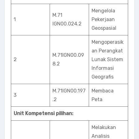
Mengelola
M.71
1
Pekerjaan
IGN00.024.2
Geospasial
Mengoperasik
an Perangkat
M.71lGN00.09
2
Lunak Sistem
8.2
Informasi
Geografis
M.71IGN00.197
Membaca
3
.2
Peta
Unit Kompetensi pilihan:
Melakukan
Analisis