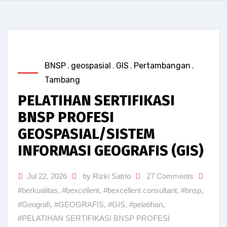
BNSP
,
geospasial
,
GIS
,
Pertambangan
,
Tambang
PELATIHAN SERTIFIKASI
BNSP PROFESI
GEOSPASIAL/SISTEM
INFORMASI GEOGRAFIS (GIS)
Jul 22, 2026
by Rizki Satrio
27 Comments
#berkualitas
,
#bexcellent
,
#bexcellent consultant
,
#bnsp
,
#Geografi
,
#GEOGRAFIS
,
#GIS
,
#pelatihan
,
#PELATIHAN SERTIFIKASI BNSP PROFESI