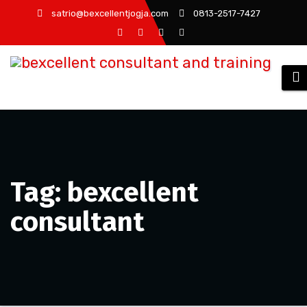
Skip
satrio@bexcellentjogja.com
0813-2517-7427
to
content
Tag: bexcellent
consultant