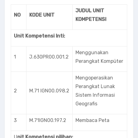
JUDUL UNIT
NO
KODE UNIT
KOMPETENSI
Unit Kompetensi Inti:
Menggunakan
1
J.630PR00.001.2
Perangkat Kompüter
Mengoperasikan
Perangkat Lunak
2
M.71 lGN00.098.2
Sistem Informasi
Geografis
3
M.71IGN00.197.2
Membaca Peta
U
nit Kompetensi pilihan: