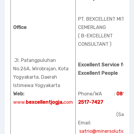
PT. BEXCELLENT MITRA
Office
CEMERLANG
( B-EXCELLENT
CONSULTANT )
Jl. Patangpuluhan
Excellent Service for
No.26A, Wirobrajan, Kota
Excellent People
Yogyakarta, Daerah
Istimewa Yogyakarta
Web:
Phone/WA :
0813-
www.
bexcellentjogja.
com
2517-7427
(Satrio)
Email:
satrio@minersolution.id