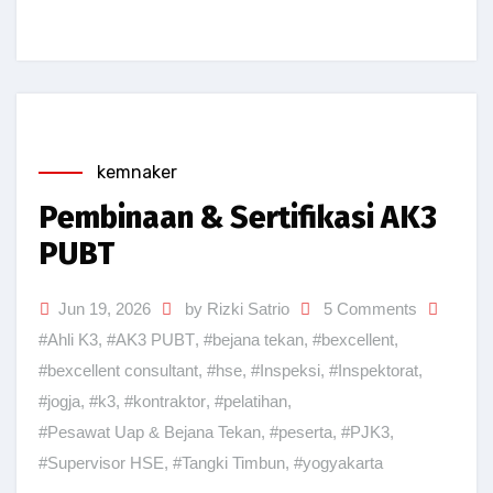
kemnaker
Pembinaan & Sertifikasi AK3
PUBT
Jun 19, 2026
by Rizki Satrio
5 Comments
#Ahli K3
,
#AK3 PUBT
,
#bejana tekan
,
#bexcellent
,
#bexcellent consultant
,
#hse
,
#Inspeksi
,
#Inspektorat
,
#jogja
,
#k3
,
#kontraktor
,
#pelatihan
,
#Pesawat Uap & Bejana Tekan
,
#peserta
,
#PJK3
,
#Supervisor HSE
,
#Tangki Timbun
,
#yogyakarta