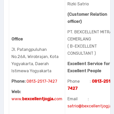
Rizki Satrio
(Customer Relation
officer)
PT. BEXCELLENT MITRA
Office
CEMERLANG
( B-EXCELLENT
Jl. Patangpuluhan
CONSULTANT )
No.26A, Wirobrajan, Kota
Yogyakarta, Daerah
Excellent Service for
Istimewa Yogyakarta
Excellent People
Phone:
0813-2517-7427
Phone :
08
13-2517
7427
Web:
www.
bexcellentjogja.
com
Email :
satrio@bexcellentjogja