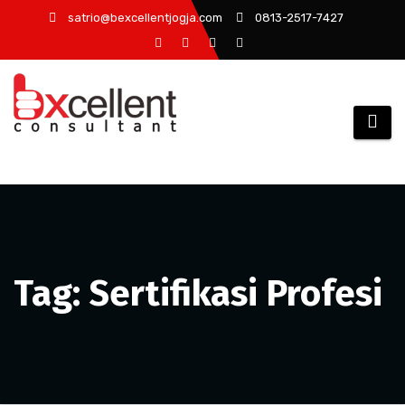
Skip
satrio@bexcellentjogja.com
0813-2517-7427
to
content
Tag: Sertifikasi Profesi