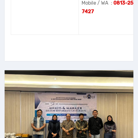
Mobile / WA :
08
13-251
7427