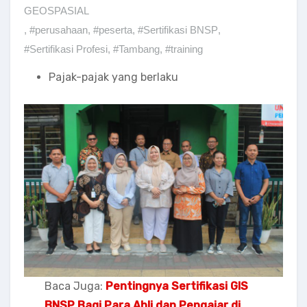
GEOSPASIAL
,
#perusahaan
,
#peserta
,
#Sertifikasi BNSP
,
#Sertifikasi Profesi
,
#Tambang
,
#training
Pajak-pajak yang berlaku
Baca Juga:
Pentingnya Sertifikasi GIS
BNSP Bagi Para Ahli dan Pengajar di