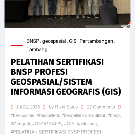
BNSP
,
geospasial
,
GIS
,
Pertambangan
,
Tambang
PELATIHAN SERTIFIKASI
BNSP PROFESI
GEOSPASIAL/SISTEM
INFORMASI GEOGRAFIS (GIS)
Jul 22, 2026
by Rizki Satrio
27 Comments
#berkualitas
,
#bexcellent
,
#bexcellent consultant
,
#bnsp
,
#Geografi
,
#GEOGRAFIS
,
#GIS
,
#pelatihan
,
#PELATIHAN SERTIFIKASI BNSP PROFESI