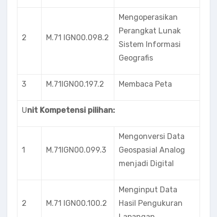
Mengoperasikan
Perangkat Lunak
2
M.71 lGN00.098.2
Sistem Informasi
Geografis
3
M.71IGN00.197.2
Membaca Peta
U
nit Kompetensi pilihan:
Mengonversi Data
1
M.71lGN00.099.3
Geospasial Analog
menjadi Digital
Menginput Data
2
M.71 lGN00.100.2
Hasil Pengukuran
Lapangan