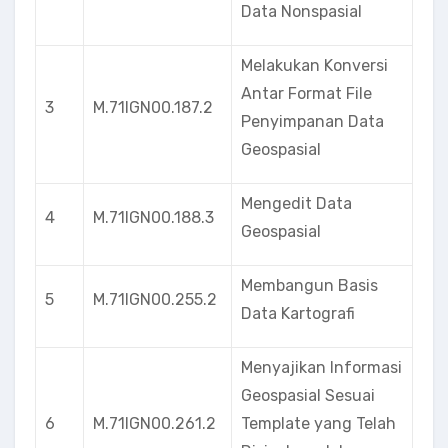
Data Nonspasial
Melakukan Konversi
Antar Format File
3
M.71IGN00.187.2
Penyimpanan Data
Geospasial
Mengedit Data
4
M.71IGN00.188.3
Geospasial
Membangun Basis
5
M.71IGN00.255.2
Data Kartografi
Menyajikan Informasi
Geospasial Sesuai
6
M.71IGN00.261.2
Template yang Telah