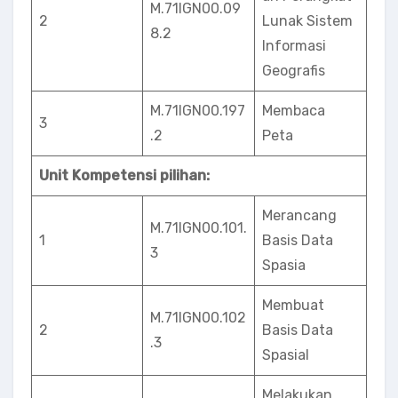
M.71lGN00.09
2
Lunak Sistem
8.2
Informasi
Geografis
M.71IGN00.197
Membaca
3
.2
Peta
Unit Kompetensi pilihan:
Merancang
M.71IGN00.101.
1
Basis Data
3
Spasia
Membuat
M.71IGN00.102
2
Basis Data
.3
Spasial
Melakukan