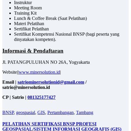
Instruktur
Meeting Room
Training Kit
Lunch & Coffee Break (Saat Pelatihan)
Materi Pelatihan
Sertifikat Pelatihan
Sertifikat Kompetensi Nasional BNSP (bagi peserta yang
dinyatakan kompeten).
Informasi & Pendaftaran
Jl. PATANGPULUHAN NO 26A, Yogyakarta
Website||
www.minersolution.id
|
Email
|
satriominersolutionid@gmail.com
/
satrio@minersolution.id
CP | Satrio |
081325177427
BNSP
,
geospasial
,
GIS
,
Pertambangan
,
Tambang
PELATIHAN SERTIFIKASI BNSP PROFESI
GEOSPASIAL/SISTEM INFORMASI GEOGRAFIS (GIS)