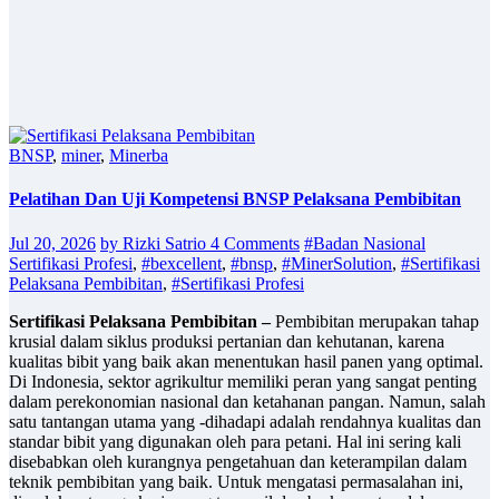
BNSP
,
miner
,
Minerba
Pelatihan Dan Uji Kompetensi BNSP Pelaksana Pembibitan
Jul 20, 2026
by Rizki Satrio
4 Comments
#Badan Nasional
Sertifikasi Profesi
,
#bexcellent
,
#bnsp
,
#MinerSolution
,
#Sertifikasi
Pelaksana Pembibitan
,
#Sertifikasi Profesi
Sertifikasi Pelaksana Pembibitan –
Pembibitan merupakan tahap
krusial dalam siklus produksi pertanian dan kehutanan, karena
kualitas bibit yang baik akan menentukan hasil panen yang optimal.
Di Indonesia, sektor agrikultur memiliki peran yang sangat penting
dalam perekonomian nasional dan ketahanan pangan. Namun, salah
satu tantangan utama yang -dihadapi adalah rendahnya kualitas dan
standar bibit yang digunakan oleh para petani. Hal ini sering kali
disebabkan oleh kurangnya pengetahuan dan keterampilan dalam
teknik pembibitan yang baik. Untuk mengatasi permasalahan ini,