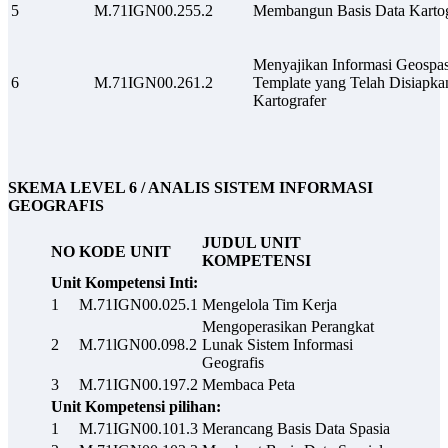
5
M.71IGN00.255.2
Membangun Basis Data Kartog
Menyajikan Informasi Geospas
6
M.71IGN00.261.2
Template yang Telah Disiapka
Kartografer
SKEMA LEVEL 6 / ANALIS SISTEM INFORMASI
GEOGRAFIS
JUDUL UNIT
NO
KODE UNIT
KOMPETENSI
Unit Kompetensi Inti:
1
M.71IGN00.025.1
Mengelola Tim Kerja
Mengoperasikan Perangkat
2
M.71lGN00.098.2
Lunak Sistem Informasi
Geografis
3
M.71IGN00.197.2
Membaca Peta
Unit Kompetensi pilihan:
1
M.71IGN00.101.3
Merancang Basis Data Spasia