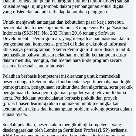
Dalam konteks ini, peran Pemrogram Junior (Junior Coder) sangat
krusial sebagai ujung tombak dalam pembangunan solusi digital
yang efisien dan adaptif terhadap kebutuhan pengguna.
Untuk menjawab tantangan dan kebutuhan pasar kerja tersebut,
pemerintah telah menetapkan Standar Kompetensi Kerja Nasional
Indonesia (SKKNI) No. 282 Tahun 2016 tentang Software
Development – Pemrograman, yang menjadi acuan nasional dalam
pengembangan kompetensi profesi di bidang teknologi informasi,
khususnya pemrograman. Skema Pemrogram Junior disusun untuk
memastikan bahwa lulusan pelatihan memiliki kemampuan dasar
dalam menulis, menguji, dan memelihara kode program secara
sistematis sesuai standar industri.
Pelatihan berbasis kompetensi ini dirancang untuk membekali
peserta dengan keterampilan fundamental seperti pemahaman logika
pemrograman, penggunaan struktur data dan algoritma, serta praktik
penggunaan bahasa pemrograman populer yang relevan di dunia
kerja. Pendekatan pembelajaran berbasis praktik dan proyek
(project-based learning) akan digunakan untuk meningkatkan
keterampilan teknis dan kemampuan problem solving peserta dalam
situasi nyata.
Setelah pelatihan, peserta akan mengikuti uji kompetensi yang
diselenggarakan oleh Lembaga Sertifikasi Profesi (LSP) terlisensi
BNSP guna mengukur pencapaian kompetensi terhadap unit-unit