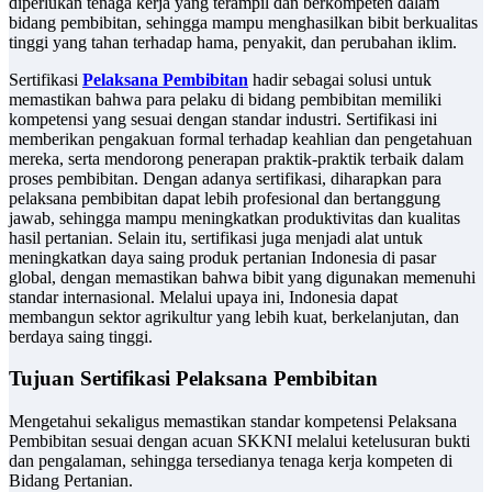
diperlukan tenaga kerja yang terampil dan berkompeten dalam
bidang pembibitan, sehingga mampu menghasilkan bibit berkualitas
tinggi yang tahan terhadap hama, penyakit, dan perubahan iklim.
Sertifikasi
Pelaksana Pembibitan
hadir sebagai solusi untuk
memastikan bahwa para pelaku di bidang pembibitan memiliki
kompetensi yang sesuai dengan standar industri. Sertifikasi ini
memberikan pengakuan formal terhadap keahlian dan pengetahuan
mereka, serta mendorong penerapan praktik-praktik terbaik dalam
proses pembibitan. Dengan adanya sertifikasi, diharapkan para
pelaksana pembibitan dapat lebih profesional dan bertanggung
jawab, sehingga mampu meningkatkan produktivitas dan kualitas
hasil pertanian. Selain itu, sertifikasi juga menjadi alat untuk
meningkatkan daya saing produk pertanian Indonesia di pasar
global, dengan memastikan bahwa bibit yang digunakan memenuhi
standar internasional. Melalui upaya ini, Indonesia dapat
membangun sektor agrikultur yang lebih kuat, berkelanjutan, dan
berdaya saing tinggi.
Tujuan Sertifikasi Pelaksana Pembibitan
Mengetahui sekaligus memastikan standar kompetensi Pelaksana
Pembibitan sesuai dengan acuan SKKNI melalui ketelusuran bukti
dan pengalaman, sehingga tersedianya tenaga kerja kompeten di
Bidang Pertanian.