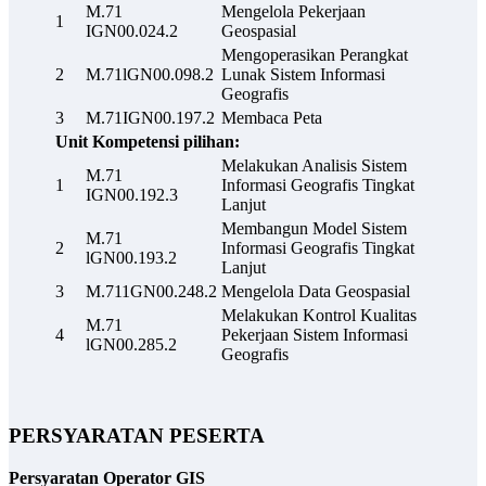
M.71
Mengelola Pekerjaan
1
IGN00.024.2
Geospasial
Mengoperasikan Perangkat
2
M.71lGN00.098.2
Lunak Sistem Informasi
Geografis
3
M.71IGN00.197.2
Membaca Peta
Unit Kompetensi pilihan:
Melakukan Analisis Sistem
M.71
1
Informasi Geografis Tingkat
IGN00.192.3
Lanjut
Membangun Model Sistem
M.71
2
Informasi Geografis Tingkat
lGN00.193.2
Lanjut
3
M.711GN00.248.2
Mengelola Data Geospasial
Melakukan Kontrol Kualitas
M.71
4
Pekerjaan Sistem Informasi
lGN00.285.2
Geografis
PERSYARATAN PESERTA
Persyaratan Operator GIS