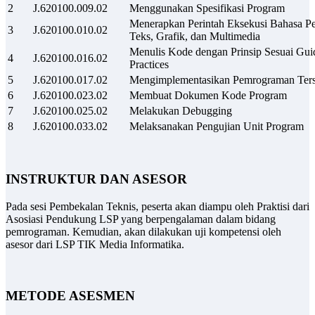
2
J.620100.009.02
Menggunakan Spesifikasi Program
Menerapkan Perintah Eksekusi Bahasa P
3
J.620100.010.02
Teks, Grafik, dan Multimedia
Menulis Kode dengan Prinsip Sesuai Guid
4
J.620100.016.02
Practices
5
J.620100.017.02
Mengimplementasikan Pemrograman Ters
6
J.620100.023.02
Membuat Dokumen Kode Program
7
J.620100.025.02
Melakukan Debugging
8
J.620100.033.02
Melaksanakan Pengujian Unit Program
INSTRUKTUR
DAN ASESOR
Pada sesi Pembekalan Teknis, peserta akan diampu oleh Praktisi dari
Asosiasi Pendukung LSP yang berpengalaman dalam bidang
pemrograman. Kemudian, akan dilakukan uji kompetensi oleh
asesor dari LSP TIK Media Informatika.
METODE ASESMEN