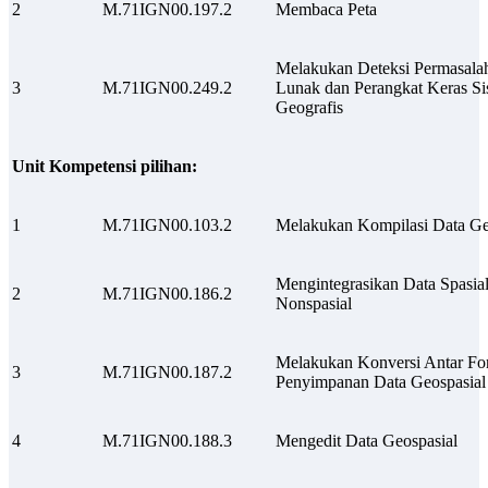
2
M.71IGN00.197.2
Membaca Peta
Melakukan Deteksi Permasala
3
M.71IGN00.249.2
Lunak dan Perangkat Keras Si
Geografis
Unit Kompetensi pilihan:
1
M.71IGN00.103.2
Melakukan Kompilasi Data Ge
Mengintegrasikan Data Spasia
2
M.71IGN00.186.2
Nonspasial
Melakukan Konversi Antar For
3
M.71IGN00.187.2
Penyimpanan Data Geospasial
4
M.71IGN00.188.3
Mengedit Data Geospasial