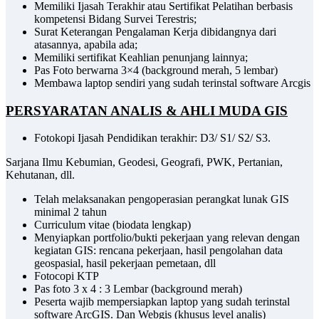
Memiliki Ijasah Terakhir atau Sertifikat Pelatihan berbasis
kompetensi Bidang Survei Terestris;
Surat Keterangan Pengalaman Kerja dibidangnya dari
atasannya, apabila ada;
Memiliki sertifikat Keahlian penunjang lainnya;
Pas Foto berwarna 3×4 (background merah, 5 lembar)
Membawa laptop sendiri yang sudah terinstal software Arcgis
PERSYARATAN ANALIS & AHLI MUDA GIS
Fotokopi Ijasah Pendidikan terakhir: D3/ S1/ S2/ S3.
Sarjana Ilmu Kebumian, Geodesi, Geografi, PWK, Pertanian,
Kehutanan, dll.
Telah melaksanakan pengoperasian perangkat lunak GIS
minimal 2 tahun
Curriculum vitae (biodata lengkap)
Menyiapkan portfolio/bukti pekerjaan yang relevan dengan
kegiatan GIS: rencana pekerjaan, hasil pengolahan data
geospasial, hasil pekerjaan pemetaan, dll
Fotocopi KTP
Pas foto 3 x 4 : 3 Lembar (background merah)
Peserta wajib mempersiapkan laptop yang sudah terinstal
software ArcGIS. Dan Webgis (khusus level analis)