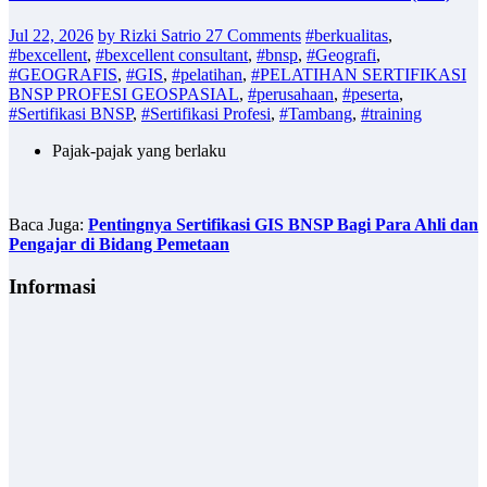
Jul 22, 2026
by Rizki Satrio
27 Comments
#berkualitas
,
#bexcellent
,
#bexcellent consultant
,
#bnsp
,
#Geografi
,
#GEOGRAFIS
,
#GIS
,
#pelatihan
,
#PELATIHAN SERTIFIKASI
BNSP PROFESI GEOSPASIAL
,
#perusahaan
,
#peserta
,
#Sertifikasi BNSP
,
#Sertifikasi Profesi
,
#Tambang
,
#training
Pajak-pajak yang berlaku
Baca Juga:
Pentingnya Sertifikasi GIS BNSP Bagi Para Ahli dan
Pengajar di Bidang Pemetaan
Informasi