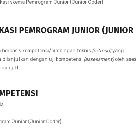
ikasi skema Pemrogram Junior (Junior Coder)
IKASI PEMROGRAM JUNIOR (JUNIOR
n berbasis kompetensi/bimbingan teknis
(refresh)
yang
n dilanjutkan dengan uji kompetensi
(assessment)
oleh ases
idang IT.
OMPETENSI
ia
ram Junior (Junior Coder)