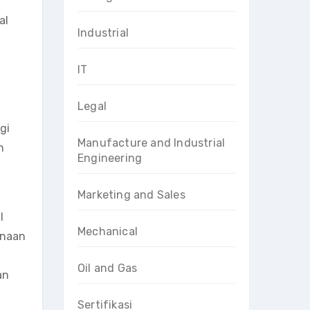
al
Industrial
IT
Legal
gi
Manufacture and Industrial
n
Engineering
Marketing and Sales
l
Mechanical
unaan
n
Oil and Gas
an
Sertifikasi