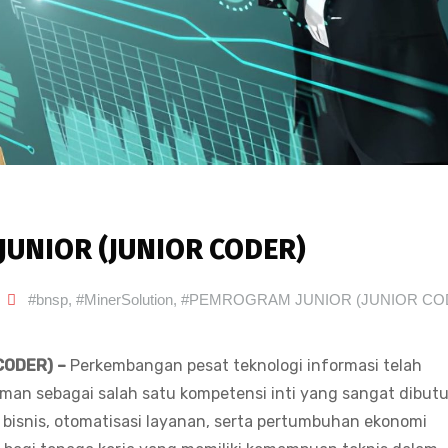
JUNIOR (JUNIOR CODER)
#bnsp
,
#MinerSolution
,
#PEMROGRAM JUNIOR (JUNIOR CO
CODER) –
Perkembangan pesat teknologi informasi telah
man sebagai salah satu kompetensi inti yang sangat dibut
ses bisnis, otomatisasi layanan, serta pertumbuhan ekonomi