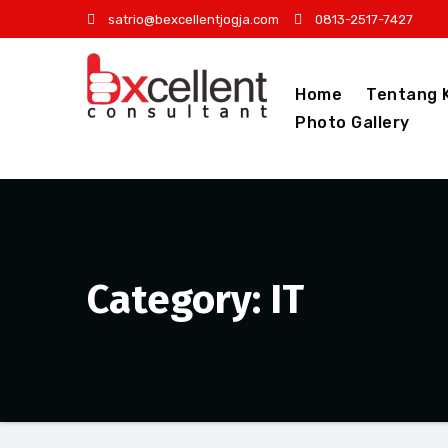
Skip
satrio@bexcellentjogja.com
0813-2517-7427
to
content
Home
Tentang 
Photo Gallery
Category: IT