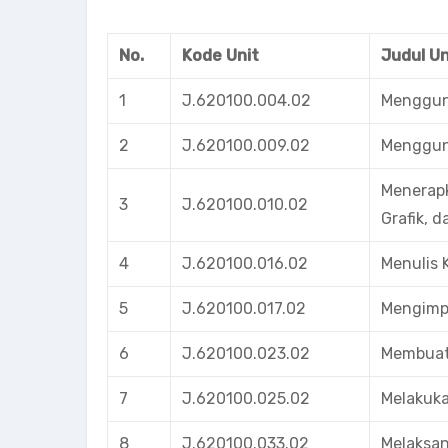
No.
Kode Unit
Judul U
1
J.620100.004.02
Menggun
2
J.620100.009.02
Mengguna
Menerapk
3
J.620100.010.02
Grafik, 
4
J.620100.016.02
Menulis 
5
J.620100.017.02
Mengimp
6
J.620100.023.02
Membuat
7
J.620100.025.02
Melakuk
8
J.620100.033.02
Melaksan