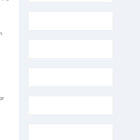
n
n
or