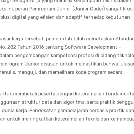
s bagi tenaga kerja yang memiliki kemampuan teknis dalam
s ini, peran Pemrogram Junior (Junior Coder) sangat krusi
usi digital yang efisien dan adaptif terhadap kebutuhan
sar kerja tersebut, pemerintah telah menetapkan Standar
) No. 282 Tahun 2016 tentang Software Development –
dalam pengembangan kompetensi profesi di bidang teknolo
Pemrogram Junior disusun untuk memastikan bahwa lulusa
enulis, menguji, dan memelihara kode program secara
g untuk membekali peserta dengan keterampilan fundamenta
gunaan struktur data dan algoritma, serta praktik pengg
dunia kerja. Pendekatan pembelajaran berbasis praktik da
akan untuk meningkatkan keterampilan teknis dan kemampu