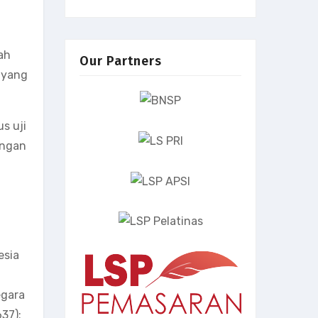
i
ah
Our Partners
 yang
s uji
engan
esia
egara
37);