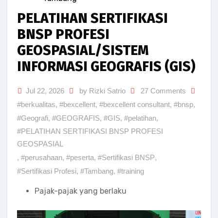
PELATIHAN SERTIFIKASI
BNSP PROFESI
GEOSPASIAL/SISTEM
INFORMASI GEOGRAFIS (GIS)
Jul 22, 2026
by Rizki Satrio
27 Comments
#berkualitas
,
#bexcellent
,
#bexcellent consultant
,
#bnsp
,
#Geografi
,
#GEOGRAFIS
,
#GIS
,
#pelatihan
,
#PELATIHAN SERTIFIKASI BNSP PROFESI
GEOSPASIAL
,
#perusahaan
,
#peserta
,
#Sertifikasi BNSP
,
#Sertifikasi Profesi
,
#Tambang
,
#training
Pajak-pajak yang berlaku