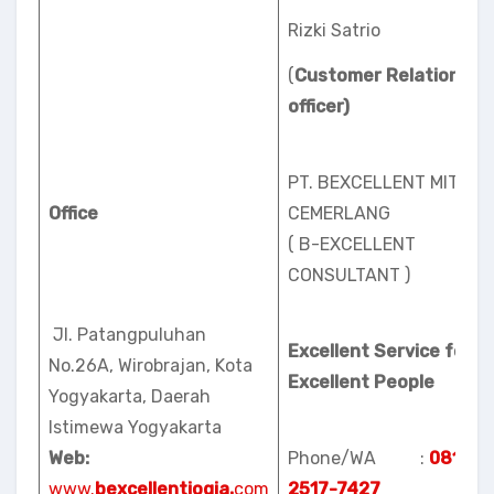
Rizki Satrio
(
Customer Relation
officer)
PT. BEXCELLENT MITRA
Office
CEMERLANG
( B-EXCELLENT
CONSULTANT )
Jl. Patangpuluhan
Excellent Service for
No.26A, Wirobrajan, Kota
Excellent People
Yogyakarta, Daerah
Istimewa Yogyakarta
Web:
Phone/WA :
0813-
www.
bexcellentjogja.
com
2517-7427