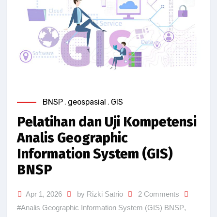
BNSP
,
geospasial
,
GIS
Pelatihan dan Uji Kompetensi
Analis Geographic
Information System (GIS)
BNSP
Apr 1, 2026
by Rizki Satrio
2 Comments
#Analis Geographic Information System (GIS) BNSP
,