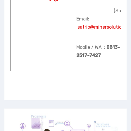
(Satrio)
Email:
satrio@minersolution.id
Mobile / WA :
0813-
2517-7427