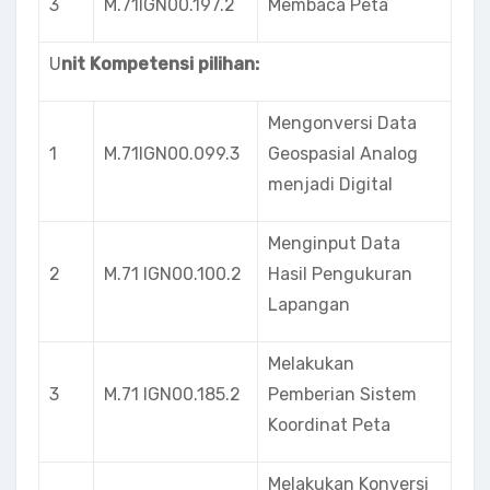
3
M.71IGN00.197.2
Membaca Peta
U
nit Kompetensi pilihan:
Mengonversi Data
1
M.71lGN00.099.3
Geospasial Analog
menjadi Digital
Menginput Data
2
M.71 lGN00.100.2
Hasil Pengukuran
Lapangan
Melakukan
3
M.71 IGN00.185.2
Pemberian Sistem
Koordinat Peta
Melakukan Konversi