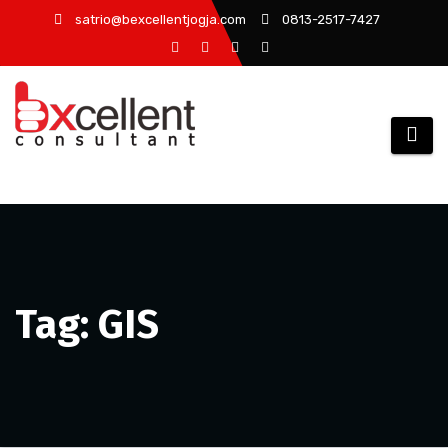
Skip
satrio@bexcellentjogja.com
0813-2517-7427
to
content
Tag: GIS