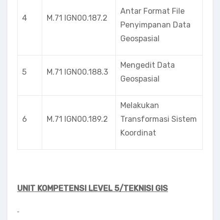
Antar Format File
4
M.71 lGN00.187.2
Penyimpanan Data
Geospasial
Mengedit Data
5
M.71 IGN00.188.3
Geospasial
Melakukan
6
M.71 lGN00.189.2
Transformasi Sistem
Koordinat
UNIT KOMPETENSI LEVEL 5/TEKNISI GIS