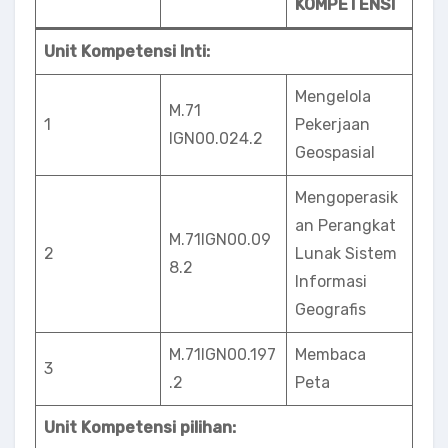
KOMPETENSI
Unit Kompetensi Inti:
Mengelola
M.71
1
Pekerjaan
IGN00.024.2
Geospasial
Mengoperasik
an Perangkat
M.71lGN00.09
2
Lunak Sistem
8.2
Informasi
Geografis
M.71IGN00.197
Membaca
3
.2
Peta
Unit Kompetensi pilihan: