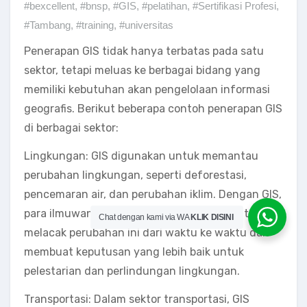
#bexcellent
,
#bnsp
,
#GIS
,
#pelatihan
,
#Sertifikasi Profesi
,
#Tambang
,
#training
,
#universitas
Penerapan GIS tidak hanya terbatas pada satu
sektor, tetapi meluas ke berbagai bidang yang
memiliki kebutuhan akan pengelolaan informasi
geografis. Berikut beberapa contoh penerapan GIS
di berbagai sektor:
Lingkungan: GIS digunakan untuk memantau
perubahan lingkungan, seperti deforestasi,
pencemaran air, dan perubahan iklim. Dengan GIS,
para ilmuwan dan pembuat kebijakan dapat
Chat dengan kami via WA
KLIK DISINI
melacak perubahan ini dari waktu ke waktu dan
membuat keputusan yang lebih baik untuk
pelestarian dan perlindungan lingkungan.
Transportasi: Dalam sektor transportasi, GIS