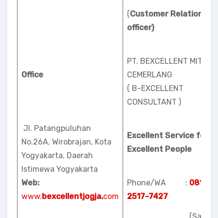
(
Customer Relation
officer)
PT. BEXCELLENT MITRA
Office
CEMERLANG
( B-EXCELLENT
CONSULTANT )
Jl. Patangpuluhan
Excellent Service for
No.26A, Wirobrajan, Kota
Excellent People
Yogyakarta, Daerah
Istimewa Yogyakarta
Web:
Phone/WA :
0813-
www.
bexcellentjogja.
com
2517-7427
(Satrio)