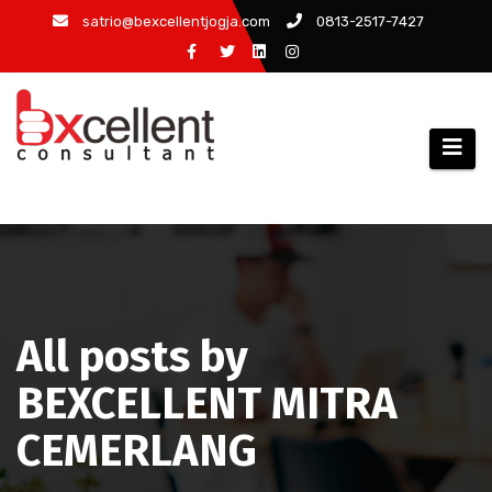
Skip
satrio@bexcellentjogja.com
0813-2517-7427
to
content
All posts by
BEXCELLENT MITRA
CEMERLANG