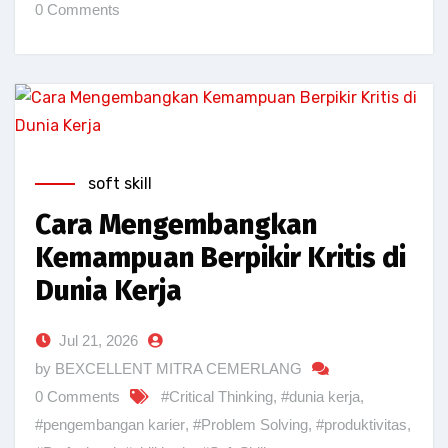
0 Comments
soft skill
Cara Mengembangkan
Kemampuan Berpikir Kritis di
Dunia Kerja
Jul 21, 2026
by BEXCELLENT MITRA CEMERLANG
0 Comments
#Critical Thinking
,
#dunia kerja
,
#pengembangan karier
,
#Problem Solving
,
#produktivitas
,