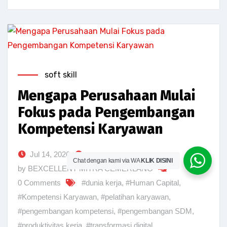
soft skill
Mengapa Perusahaan Mulai
Fokus pada Pengembangan
Kompetensi Karyawan
Jul 14, 2026
Chat dengan kami via WA
KLIK DISINI
by BEXCELLENT MITRA CEMERLANG
0 Comments
#dunia kerja
,
#Human Capital
,
#Kompetensi Karyawan
,
#pelatihan karyawan
,
#pengembangan kompetensi
,
#pengembangan SDM
,
#produktivitas kerja
,
#transformasi digital