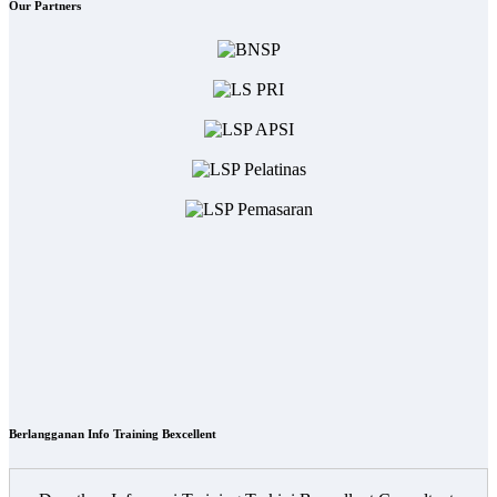
Our Partners
Berlangganan Info Training Bexcellent