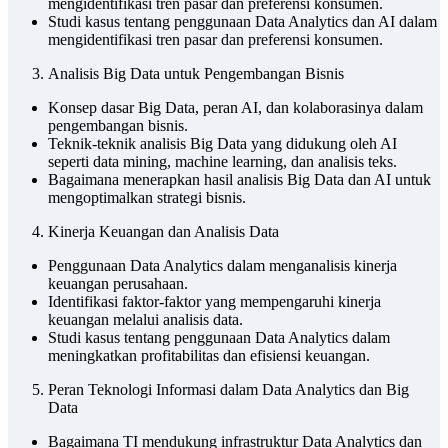
mengidentifikasi tren pasar dan preferensi konsumen.
Studi kasus tentang penggunaan Data Analytics dan AI dalam
mengidentifikasi tren pasar dan preferensi konsumen.
Analisis Big Data untuk Pengembangan Bisnis
Konsep dasar Big Data, peran AI, dan kolaborasinya dalam
pengembangan bisnis.
Teknik-teknik analisis Big Data yang didukung oleh AI
seperti data mining, machine learning, dan analisis teks.
Bagaimana menerapkan hasil analisis Big Data dan AI untuk
mengoptimalkan strategi bisnis.
Kinerja Keuangan dan Analisis Data
Penggunaan Data Analytics dalam menganalisis kinerja
keuangan perusahaan.
Identifikasi faktor-faktor yang mempengaruhi kinerja
keuangan melalui analisis data.
Studi kasus tentang penggunaan Data Analytics dalam
meningkatkan profitabilitas dan efisiensi keuangan.
Peran Teknologi Informasi dalam Data Analytics dan Big
Data
Bagaimana TI mendukung infrastruktur Data Analytics dan