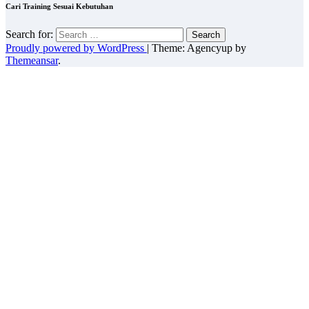
Cari Training Sesuai Kebutuhan
Search for:
Proudly powered by WordPress
|
Theme: Agencyup by
Themeansar
.