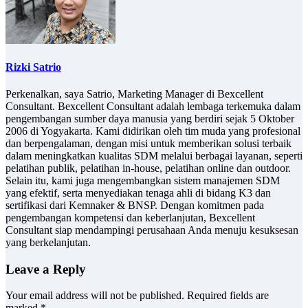
Rizki Satrio
Perkenalkan, saya Satrio, Marketing Manager di Bexcellent
Consultant. Bexcellent Consultant adalah lembaga terkemuka dalam
pengembangan sumber daya manusia yang berdiri sejak 5 Oktober
2006 di Yogyakarta. Kami didirikan oleh tim muda yang profesional
dan berpengalaman, dengan misi untuk memberikan solusi terbaik
dalam meningkatkan kualitas SDM melalui berbagai layanan, seperti
pelatihan publik, pelatihan in-house, pelatihan online dan outdoor.
Selain itu, kami juga mengembangkan sistem manajemen SDM
yang efektif, serta menyediakan tenaga ahli di bidang K3 dan
sertifikasi dari Kemnaker & BNSP. Dengan komitmen pada
pengembangan kompetensi dan keberlanjutan, Bexcellent
Consultant siap mendampingi perusahaan Anda menuju kesuksesan
yang berkelanjutan.
Leave a Reply
Your email address will not be published.
Required fields are
marked
*