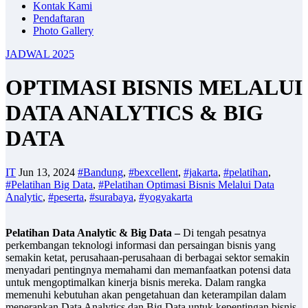
Kontak Kami
Pendaftaran
Photo Gallery
JADWAL 2025
OPTIMASI BISNIS MELALUI
DATA ANALYTICS & BIG
DATA
IT
Jun 13, 2024
#Bandung
,
#bexcellent
,
#jakarta
,
#pelatihan
,
#Pelatihan Big Data
,
#Pelatihan Optimasi Bisnis Melalui Data
Analytic
,
#peserta
,
#surabaya
,
#yogyakarta
Pelatihan Data Analytic & Big Data –
Di tengah pesatnya
perkembangan teknologi informasi dan persaingan bisnis yang
semakin ketat, perusahaan-perusahaan di berbagai sektor semakin
menyadari pentingnya memahami dan memanfaatkan potensi data
untuk mengoptimalkan kinerja bisnis mereka. Dalam rangka
memenuhi kebutuhan akan pengetahuan dan keterampilan dalam
menerapkan Data Analytics dan Big Data untuk kepentingan bisnis,