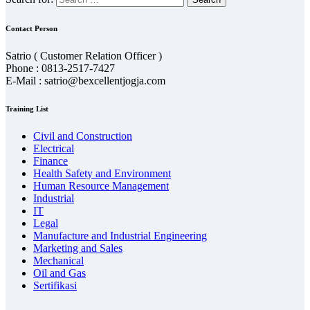
Contact Person
Satrio ( Customer Relation Officer )
Phone : 0813-2517-7427
E-Mail : satrio@bexcellentjogja.com
Training List
Civil and Construction
Electrical
Finance
Health Safety and Environment
Human Resource Management
Industrial
IT
Legal
Manufacture and Industrial Engineering
Marketing and Sales
Mechanical
Oil and Gas
Sertifikasi