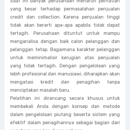
Saat ini banyak perusahaan menaruh perhatian
yang besar terhadap permasalahan penjualan
credit dan collection. Karena penjualan tinggi
tidak akan berarti apa-apa apabila tidak dapat
tertagih. Perusahaan dituntut untuk mampu
menganalisa dengan baik calon pelanggan dan
pelanggan tetap. Bagaimana karakter pelanggan
untuk meminimalisir kerugian atas penjualan
yang tidak tertagih. Dengan pengelolaan yang
lebih profesional dan manusiawi, diharapkan akan
mengatasi kredit dan penagihan tanpa
menciptakan masalah baru.
Pelatihan ini dirancang secara khusus untuk
membekali Anda dengan konsep dan metode
dalam pengelolaan piutang beserta sistem yang
efektif dalam penagihannya sebagai bagian dari