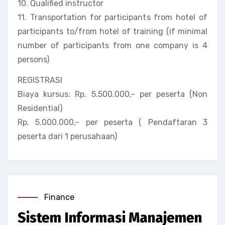
10. Qualified instructor
11. Transportation for participants from hotel of
participants to/from hotel of training (if minimal
number of participants from one company is 4
persons)
REGISTRASI
Biaya kursus: Rp. 5.500.000,- per peserta (Non
Residential)
Rp. 5.000.000,- per peserta ( Pendaftaran 3
peserta dari 1 perusahaan)
Finance
Sistem Informasi Manajemen