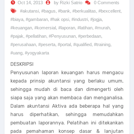
Oct 14, 2013
by Rizki Satrio
0 Comments
#akutansi
,
#bagus
,
#bank
,
#berkualitas
,
#bexcellent
,
#biaya
,
#gambaran
,
#hak opsi
,
#industri
,
#jogja
,
#keuangan
,
#komersial
,
#laporan
,
#latihan
,
#murah
,
#pajak
,
#pellatihan
,
#Penyusunan
,
#perbedaan
,
#perusahaan
,
#peserta
,
#portal
,
#qualified
,
#training
,
#uang
,
#yogyakarta
DESKRIPSI
Penyusunan laporan keuangan harus mengacu
kepada prinsip akuntansi yang berlaku umum,
sehingga mudah di baca dan dimengerti oleh
siapa saja yang akan membaca dan menganalisa.
Dalam akuntansi Aktiva ada beberapa hal yang
harus diperhatikan, sehingga memudahkan
pembuatan laporannya. Pelatihan ini ditekankan
pada pemahaman konsep dasar & lanjutan