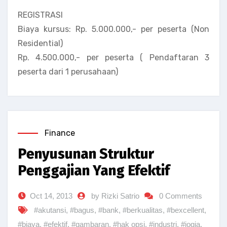
REGISTRASI
Biaya kursus: Rp. 5.000.000,- per peserta (Non
Residential)
Rp. 4.500.000,- per peserta ( Pendaftaran 3
peserta dari 1 perusahaan)
Finance
Penyusunan Struktur
Penggajian Yang Efektif
Oct 14, 2013
by Rizki Satrio
0 Comments
#akutansi
,
#bagus
,
#bank
,
#berkualitas
,
#bexcellent
,
#biaya
,
#efektif
,
#gambaran
,
#hak opsi
,
#industri
,
#jogja
,