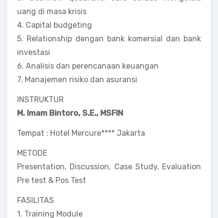
uang di masa krisis
4. Capital budgeting
5. Relationship dengan bank komersial dan bank
investasi
6. Analisis dan perencanaan keuangan
7. Manajemen risiko dan asuransi
INSTRUKTUR
M. Imam Bintoro, S.E., MSFIN
Tempat : Hotel Mercure**** Jakarta
METODE
Presentation, Discussion, Case Study, Evaluation
Pre test & Pos Test
FASILITAS
1. Training Module