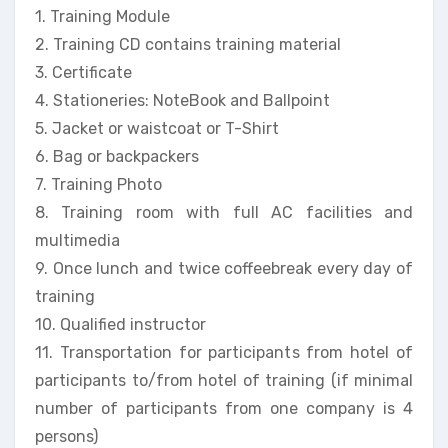
1. Training Module
2. Training CD contains training material
3. Certificate
4. Stationeries: NoteBook and Ballpoint
5. Jacket or waistcoat or T-Shirt
6. Bag or backpackers
7. Training Photo
8. Training room with full AC facilities and
multimedia
9. Once lunch and twice coffeebreak every day of
training
10. Qualified instructor
11. Transportation for participants from hotel of
participants to/from hotel of training (if minimal
number of participants from one company is 4
persons)