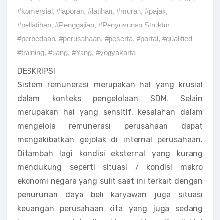
#komersial
,
#laporan
,
#latihan
,
#murah
,
#pajak
,
#pellatihan
,
#Penggajian
,
#Penyusunan Struktur
,
#perbedaan
,
#perusahaan
,
#peserta
,
#portal
,
#qualified
,
#training
,
#uang
,
#Yang
,
#yogyakarta
DESKRIPSI
Sistem remunerasi merupakan hal yang krusial
dalam konteks pengelolaan SDM. Selain
merupakan hal yang sensitif, kesalahan dalam
mengelola remunerasi perusahaan dapat
mengakibatkan gejolak di internal perusahaan.
Ditambah lagi kondisi eksternal yang kurang
mendukung seperti situasi / kondisi makro
ekonomi negara yang sulit saat ini terkait dengan
penurunan daya beli karyawan juga situasi
keuangan perusahaan kita yang juga sedang