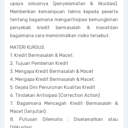
upaya solusinya (penyelamatan & likuidasi).
Memberikan kemampuan teknis kepada peserta
tentang bagaimana mengantisipasi kemungkinan
penyebab kredit bermasalah & macetdan
bagaimana cara meminimalkan risiko tersebut.
MATERI KURSUS
1. Kredit Bermasalah & Macet:
2. Tujuan Pemberian Kredit
3. Mengapa Kredit Bermasalah & Macet
4. Mengapa Kredit Bermasalah & Macet:
5. Gejala Dini Penurunan Kualitas Kredit
6. Tindakan Antisipasi (Correction Action)
7. Bagaimana Mencegah Kredit Bermasalah &
Macet (lanjutan):
8. Putusan Dilematis : Diselamatkan atau
Dilikuidasi