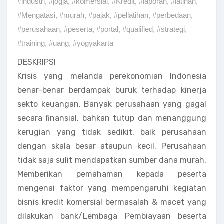
#industri
,
#jogja
,
#komersial
,
#Kredit
,
#laporan
,
#latihan
,
#Mengatasi
,
#murah
,
#pajak
,
#pellatihan
,
#perbedaan
,
#perusahaan
,
#peserta
,
#portal
,
#qualified
,
#strategi
,
#training
,
#uang
,
#yogyakarta
DESKRIPSI
Krisis yang melanda perekonomian Indonesia
benar-benar berdampak buruk terhadap kinerja
sekto keuangan. Banyak perusahaan yang gagal
secara finansial, bahkan tutup dan menanggung
kerugian yang tidak sedikit, baik perusahaan
dengan skala besar ataupun kecil. Perusahaan
tidak saja sulit mendapatkan sumber dana murah,
Memberikan pemahaman kepada peserta
mengenai faktor yang mempengaruhi kegiatan
bisnis kredit komersial bermasalah & macet yang
dilakukan bank/Lembaga Pembiayaan beserta