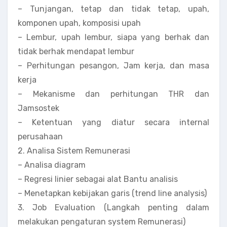
– Tunjangan, tetap dan tidak tetap, upah,
komponen upah, komposisi upah
– Lembur, upah lembur, siapa yang berhak dan
tidak berhak mendapat lembur
– Perhitungan pesangon, Jam kerja, dan masa
kerja
– Mekanisme dan perhitungan THR dan
Jamsostek
– Ketentuan yang diatur secara internal
perusahaan
2. Analisa Sistem Remunerasi
– Analisa diagram
– Regresi linier sebagai alat Bantu analisis
– Menetapkan kebijakan garis (trend line analysis)
3. Job Evaluation (Langkah penting dalam
melakukan pengaturan system Remunerasi)