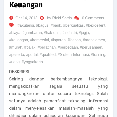
Keuangan
Oct 14, 2013
by Rizki Satrio
0 Comments
#akutansi
,
#bagus
,
#bank
,
#berkualitas
,
#bexcellent
,
#biaya
,
#gambaran
,
#hak opsi
,
#industri
,
#jogja
,
#keuangan
,
#komersial
,
#laporan
,
#latihan
,
#manajemen
,
#murah
,
#pajak
,
#pellatihan
,
#perbedaan
,
#perusahaan
,
#peserta
,
#portal
,
#qualified
,
#Sistem Informasi
,
#training
,
#uang
,
#yogyakarta
DESKRIPSI
Seiring dengan berkembangnya teknologi,
mengakibatkan segala sesuatu yang
memungkinkan diatur secara teknologi. Salah
satunya adalah pemanfaat teknologi informasi
dalam menyelesaikan masalah-masalah yang
dihadapi dalam pelaporan keuangan. Sehingga