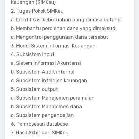
Keuangan (SIMKeu)
2. Tugas Pokok SIMKeu
a. Identifikasi kebutuahan uang dimasa datang
b. Membantu perolehan dana yang dimaksud
c. Mengontrol penggunaan dana tersebut
3. Model Sistem Informasi Keuangan
4. Subsistem input
a. Sistem informasi Akuntansi
b. Subsistem Audit internal
c. Subsistem intelejen keuangan
5. Subsistem output
a. Subsistem Manajemen peramalan
b. Subsistem Manajemen dana
c. Subsistem pengendalian
6. Pemrosesan database
7. Hasil Akhir dari SIMKeu