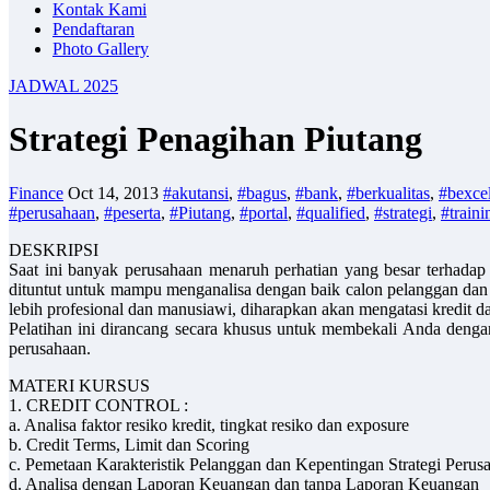
Kontak Kami
Pendaftaran
Photo Gallery
JADWAL 2025
Strategi Penagihan Piutang
Finance
Oct 14, 2013
#akutansi
,
#bagus
,
#bank
,
#berkualitas
,
#bexcel
#perusahaan
,
#peserta
,
#Piutang
,
#portal
,
#qualified
,
#strategi
,
#traini
DESKRIPSI
Saat ini banyak perusahaan menaruh perhatian yang besar terhadap p
dituntut untuk mampu menganalisa dengan baik calon pelanggan dan 
lebih profesional dan manusiawi, diharapkan akan mengatasi kredit 
Pelatihan ini dirancang secara khusus untuk membekali Anda dengan
perusahaan.
MATERI KURSUS
1. CREDIT CONTROL :
a. Analisa faktor resiko kredit, tingkat resiko dan exposure
b. Credit Terms, Limit dan Scoring
c. Pemetaan Karakteristik Pelanggan dan Kepentingan Strategi Perus
d. Analisa dengan Laporan Keuangan dan tanpa Laporan Keuangan