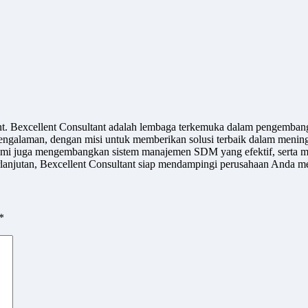
ant. Bexcellent Consultant adalah lembaga terkemuka dalam pengemban
engalaman, dengan misi untuk memberikan solusi terbaik dalam meningk
u, kami juga mengembangkan sistem manajemen SDM yang efektif, serta m
jutan, Bexcellent Consultant siap mendampingi perusahaan Anda men
*