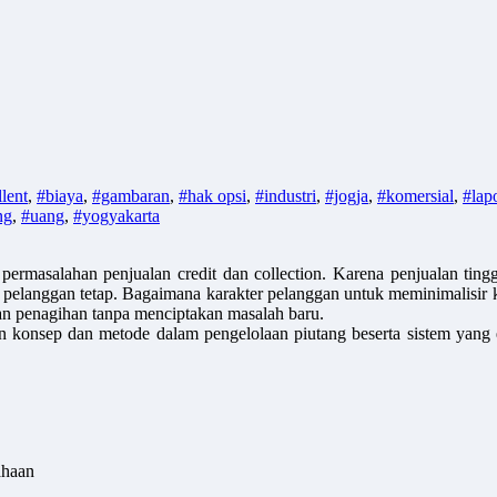
lent
,
#biaya
,
#gambaran
,
#hak opsi
,
#industri
,
#jogja
,
#komersial
,
#lap
ng
,
#uang
,
#yogyakarta
ermasalahan penjualan credit dan collection. Karena penjualan tinggi 
pelanggan tetap. Bagaimana karakter pelanggan untuk meminimalisir ke
dan penagihan tanpa menciptakan masalah baru.
 konsep dan metode dalam pengelolaan piutang beserta sistem yang e
ahaan