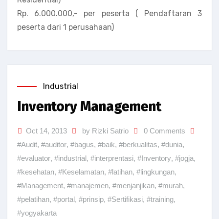
Rp. 6.000.000,- per peserta ( Pendaftaran 3
peserta dari 1 perusahaan)
Industrial
Inventory Management
Oct 14, 2013
by Rizki Satrio
0 Comments
#Audit
,
#auditor
,
#bagus
,
#baik
,
#berkualitas
,
#dunia
,
#evaluator
,
#industrial
,
#interprentasi
,
#Inventory
,
#jogja
,
#kesehatan
,
#Keselamatan
,
#latihan
,
#lingkungan
,
#Management
,
#manajemen
,
#menjanjikan
,
#murah
,
#pelatihan
,
#portal
,
#prinsip
,
#Sertifikasi
,
#training
,
#yogyakarta