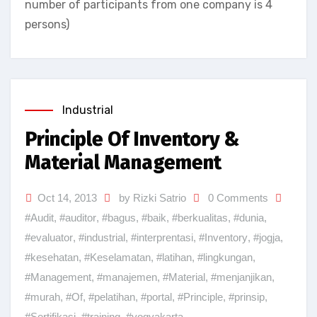
number of participants from one company is 4
persons)
Industrial
Principle Of Inventory &
Material Management
Oct 14, 2013
by Rizki Satrio
0 Comments
#Audit
,
#auditor
,
#bagus
,
#baik
,
#berkualitas
,
#dunia
,
#evaluator
,
#industrial
,
#interprentasi
,
#Inventory
,
#jogja
,
#kesehatan
,
#Keselamatan
,
#latihan
,
#lingkungan
,
#Management
,
#manajemen
,
#Material
,
#menjanjikan
,
#murah
,
#Of
,
#pelatihan
,
#portal
,
#Principle
,
#prinsip
,
#Sertifikasi
,
#training
,
#yogyakarta