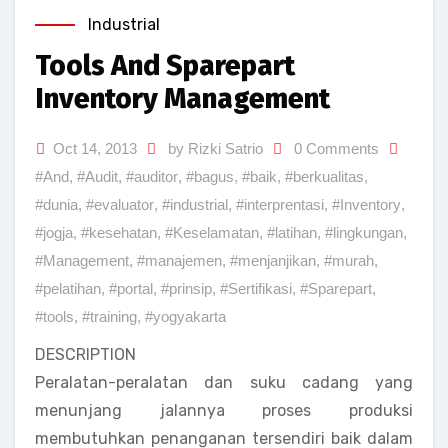
Industrial
Tools And Sparepart
Inventory Management
Oct 14, 2013
by Rizki Satrio
0 Comments
#And
,
#Audit
,
#auditor
,
#bagus
,
#baik
,
#berkualitas
,
#dunia
,
#evaluator
,
#industrial
,
#interprentasi
,
#Inventory
,
#jogja
,
#kesehatan
,
#Keselamatan
,
#latihan
,
#lingkungan
,
#Management
,
#manajemen
,
#menjanjikan
,
#murah
,
#pelatihan
,
#portal
,
#prinsip
,
#Sertifikasi
,
#Sparepart
,
#tools
,
#training
,
#yogyakarta
DESCRIPTION
Peralatan-peralatan dan suku cadang yang
menunjang jalannya proses produksi
membutuhkan penanganan tersendiri baik dalam