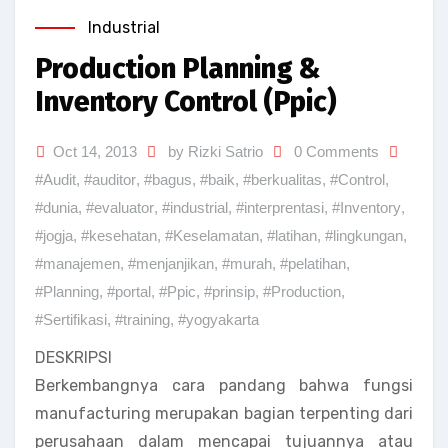
Industrial
Production Planning &
Inventory Control (Ppic)
Oct 14, 2013
by Rizki Satrio
0 Comments
#Audit
,
#auditor
,
#bagus
,
#baik
,
#berkualitas
,
#Control
,
#dunia
,
#evaluator
,
#industrial
,
#interprentasi
,
#Inventory
,
#jogja
,
#kesehatan
,
#Keselamatan
,
#latihan
,
#lingkungan
,
#manajemen
,
#menjanjikan
,
#murah
,
#pelatihan
,
#Planning
,
#portal
,
#Ppic
,
#prinsip
,
#Production
,
#Sertifikasi
,
#training
,
#yogyakarta
DESKRIPSI
Berkembangnya cara pandang bahwa fungsi
manufacturing merupakan bagian terpenting dari
perusahaan dalam mencapai tujuannya atau