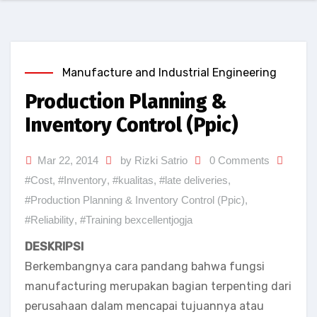
Manufacture and Industrial Engineering
Production Planning &
Inventory Control (Ppic)
Mar 22, 2014
by Rizki Satrio
0 Comments
#Cost
,
#Inventory
,
#kualitas
,
#late deliveries
,
#Production Planning & Inventory Control (Ppic)
,
#Reliability
,
#Training bexcellentjogja
DESKRIPSI
Berkembangnya cara pandang bahwa fungsi
manufacturing merupakan bagian terpenting dari
perusahaan dalam mencapai tujuannya atau