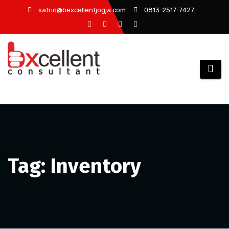
Skip
satrio@bexcellentjogja.com
0813-2517-7427
to
content
Tag: Inventory