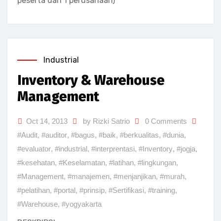
peserta dari 1 perusahaan)
Industrial
Inventory & Warehouse
Management
Oct 14, 2013
by Rizki Satrio
0 Comments
#Audit
,
#auditor
,
#bagus
,
#baik
,
#berkualitas
,
#dunia
,
#evaluator
,
#industrial
,
#interprentasi
,
#Inventory
,
#jogja
,
#kesehatan
,
#Keselamatan
,
#latihan
,
#lingkungan
,
#Management
,
#manajemen
,
#menjanjikan
,
#murah
,
#pelatihan
,
#portal
,
#prinsip
,
#Sertifikasi
,
#training
,
#Warehouse
,
#yogyakarta