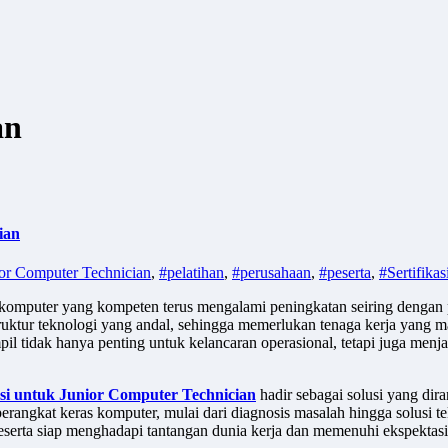
an
ian
or Computer Technician
,
#pelatihan
,
#perusahaan
,
#peserta
,
#Sertifikas
komputer yang kompeten terus mengalami peningkatan seiring dengan pe
rastruktur teknologi yang andal, sehingga memerlukan tenaga kerja ya
l tidak hanya penting untuk kelancaran operasional, tetapi juga menja
si untuk Junior Computer Technician
hadir sebagai solusi yang dir
rangkat keras komputer, mulai dari diagnosis masalah hingga solusi t
peserta siap menghadapi tantangan dunia kerja dan memenuhi ekspektasi