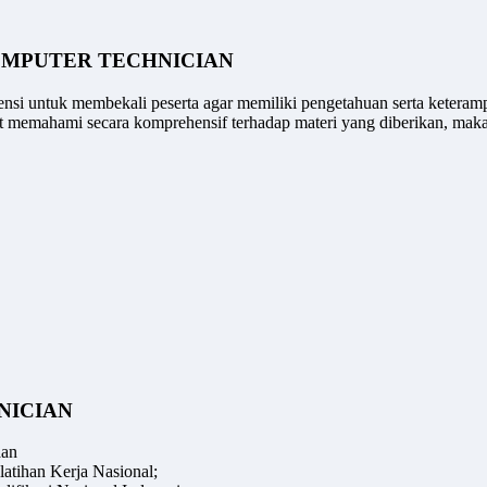
OMPUTER TECHNICIAN
ensi untuk membekali peserta agar memiliki pengetahuan serta keteram
pat memahami secara komprehensif terhadap materi yang diberikan, mak
NICIAN
aan
atihan Kerja Nasional;