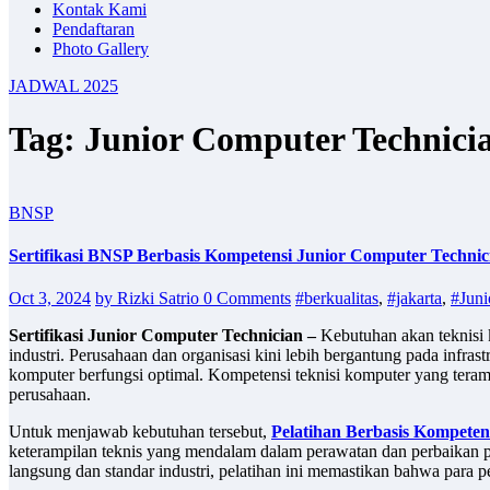
Kontak Kami
Pendaftaran
Photo Gallery
JADWAL 2025
Tag: Junior Computer Technici
BNSP
Sertifikasi BNSP Berbasis Kompetensi Junior Computer Technic
Oct 3, 2024
by Rizki Satrio
0 Comments
#berkualitas
,
#jakarta
,
#Juni
Sertifikasi Junior Computer Technician –
Kebutuhan akan teknisi 
industri. Perusahaan dan organisasi kini lebih bergantung pada inf
komputer berfungsi optimal. Kompetensi teknisi komputer yang terampi
perusahaan.
Untuk menjawab kebutuhan tersebut,
Pelatihan Berbasis Kompeten
keterampilan teknis yang mendalam dalam perawatan dan perbaikan pe
langsung dan standar industri, pelatihan ini memastikan bahwa para 