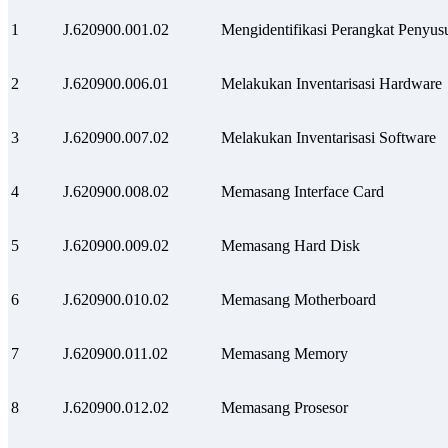
1
J.620900.001.02
Mengidentifikasi Perangkat Penyu
2
J.620900.006.01
Melakukan Inventarisasi Hardware
3
J.620900.007.02
Melakukan Inventarisasi Software
4
J.620900.008.02
Memasang Interface Card
5
J.620900.009.02
Memasang Hard Disk
6
J.620900.010.02
Memasang Motherboard
7
J.620900.011.02
Memasang Memory
8
J.620900.012.02
Memasang Prosesor