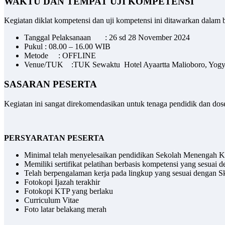
WAKTU DAN TEMPAT UJI KOMPETENSI
Kegiatan diklat kompetensi dan uji kompetensi ini ditawarkan dalam b
Tanggal Pelaksanaan : 26 sd 28 November 2024
Pukul : 08.00 – 16.00 WIB
Metode : OFFLINE
Venue/TUK :TUK Sewaktu Hotel Ayaartta Malioboro, Yogy
SASARAN PESERTA
Kegiatan ini sangat direkomendasikan untuk tenaga pendidik dan dose
PERSYARATAN PESERTA
Minimal telah menyelesaikan pendidikan Sekolah Menengah Ke
Memiliki sertifikat pelatihan berbasis kompetensi yang sesuai 
Telah berpengalaman kerja pada lingkup yang sesuai dengan Ske
Fotokopi Ijazah terakhir
Fotokopi KTP yang berlaku
Curriculum Vitae
Foto latar belakang merah