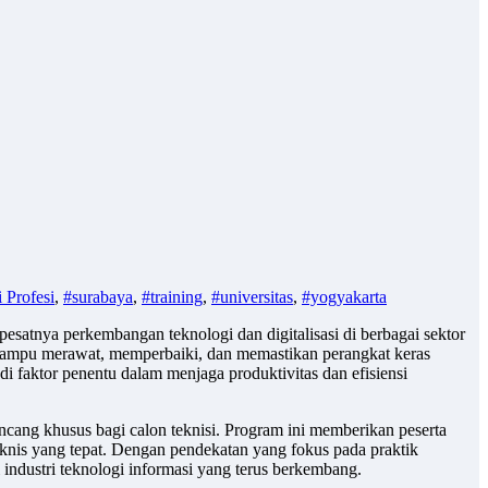
i Profesi
,
#surabaya
,
#training
,
#universitas
,
#yogyakarta
satnya perkembangan teknologi dan digitalisasi di berbagai sektor
ng mampu merawat, memperbaiki, dan memastikan perangkat keras
di faktor penentu dalam menjaga produktivitas dan efisiensi
ancang khusus bagi calon teknisi. Program ini memberikan peserta
eknis yang tepat. Dengan pendekatan yang fokus pada praktik
 industri teknologi informasi yang terus berkembang.