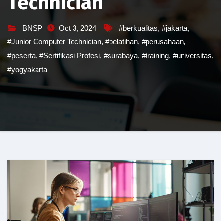
Technician
BNSP
Oct 3, 2024
#berkualitas
,
#jakarta
,
#Junior Computer Technician
,
#pelatihan
,
#perusahaan
,
#peserta
,
#Sertifikasi Profesi
,
#surabaya
,
#training
,
#universitas
,
#yogyakarta