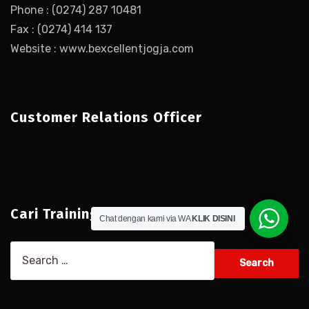
Phone : (0274) 287 10481
Fax : (0274) 414 137
Website : www.bexcellentjogja.com
Customer Relations Officer
Cari Training Sesuai Kebutuhan
Chat dengan kami via WA
KLIK DISINI
Search
for: