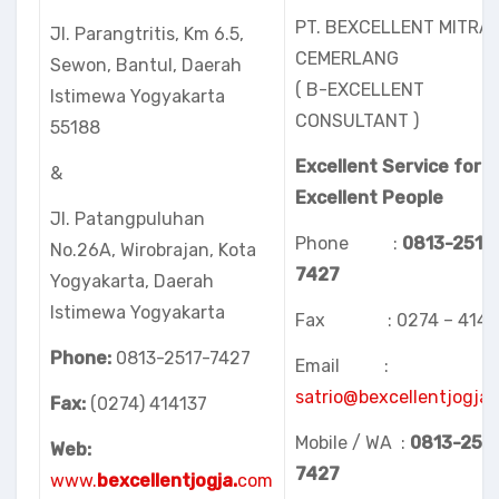
PT. BEXCELLENT MITRA
Jl. Parangtritis, Km 6.5,
CEMERLANG
Sewon, Bantul, Daerah
( B-EXCELLENT
Istimewa Yogyakarta
CONSULTANT )
55188
Excellent Service for
&
Excellent People
Jl. Patangpuluhan
Phone :
08
13-2517
No.26A, Wirobrajan, Kota
7427
Yogyakarta, Daerah
Istimewa Yogyakarta
Fax : 0274 – 414 1
Phone:
0813-2517-7427
Email :
satrio@bexcellentjogja
Fax:
(0274) 414137
Mobile / WA :
08
13-251
Web:
7427
www.
bexcellentjogja.
com