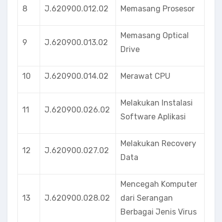
8
J.620900.012.02
Memasang Prosesor
Memasang Optical
9
J.620900.013.02
Drive
10
J.620900.014.02
Merawat CPU
Melakukan Instalasi
11
J.620900.026.02
Software Aplikasi
Melakukan Recovery
12
J.620900.027.02
Data
Mencegah Komputer
13
J.620900.028.02
dari Serangan
Berbagai Jenis Virus