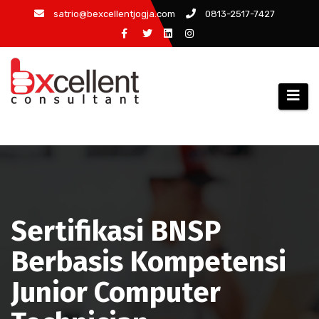
Skip
satrio@bexcellentjogja.com
0813-2517-7427
to
content
Sertifikasi BNSP
Berbasis Kompetensi
Junior Computer