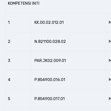
KOMPETENSI INTI
1
KK.00.02.012.01
M
2
N.821100.028.02
M
3
PAR.JK02.009.01
M
4
P.854900.016.01
M
5
P.854900.017.01
M