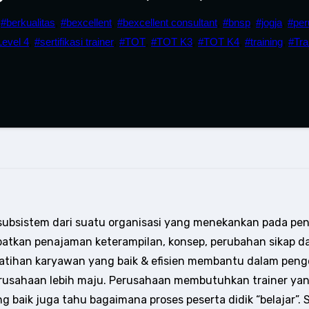
,
#berkualitas
,
#bexcellent
,
#bexcellent consultant
,
#bnsp
,
#jogja
,
#per
evel 4
,
#sertifikasi trainer
,
#TOT
,
#TOT K3
,
#TOT K4
,
#training
,
#Tra
bsistem dari suatu organisasi yang menekankan pada peni
ibatkan penajaman keterampilan, konsep, perubahan sikap 
latihan karyawan yang baik & efisien membantu dalam pen
usahaan lebih maju. Perusahaan membutuhkan trainer yan
 baik juga tahu bagaimana proses peserta didik “belajar”. 