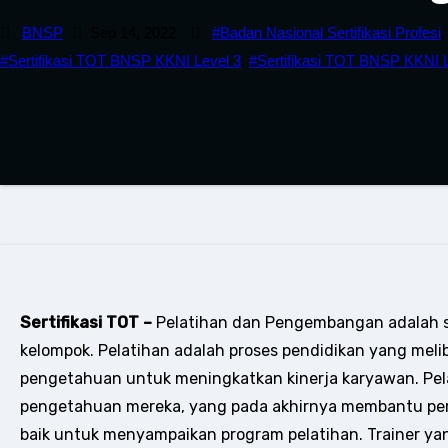
BNSP
Sep 14, 2022
#Badan Nasional Sertifikasi Profesi
#Sertifikasi TOT BNSP KKNI Level 3
,
#Sertifikasi TOT BNSP KKNI L
Sertifikasi TOT –
Pelatihan dan Pengembangan adalah su
kelompok. Pelatihan adalah proses pendidikan yang mel
pengetahuan untuk meningkatkan kinerja karyawan. Pe
pengetahuan mereka, yang pada akhirnya membantu per
baik untuk menyampaikan program pelatihan. Trainer yang