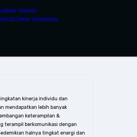
usahaan
,
#peserta
,
ining Of Trainer
,
#yogyakarta
ngkatan kinerja individu dan
dan mendapatkan lebih banyak
gembangan keterampilan &
g terampil berkomunikasi dengan
Sedemikian halnya tingkat energi dan