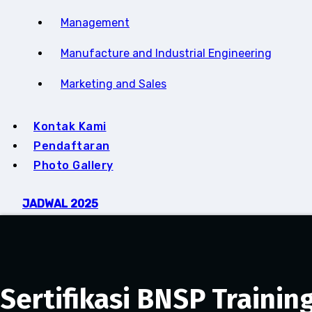
Management
Manufacture and Industrial Engineering
Marketing and Sales
Kontak Kami
Pendaftaran
Photo Gallery
JADWAL 2025
Sertifikasi BNSP Trainin