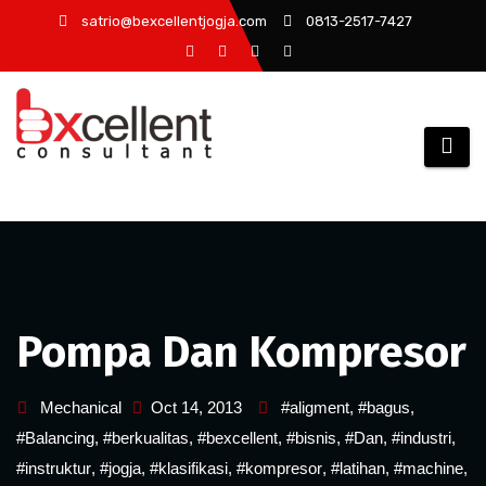
Skip
satrio@bexcellentjogja.com
0813-2517-7427
to
content
Pompa Dan Kompresor
Mechanical
Oct 14, 2013
#aligment
,
#bagus
,
#Balancing
,
#berkualitas
,
#bexcellent
,
#bisnis
,
#Dan
,
#industri
,
#instruktur
,
#jogja
,
#klasifikasi
,
#kompresor
,
#latihan
,
#machine
,