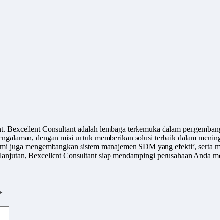
ant. Bexcellent Consultant adalah lembaga terkemuka dalam pengemban
engalaman, dengan misi untuk memberikan solusi terbaik dalam meningk
u, kami juga mengembangkan sistem manajemen SDM yang efektif, serta m
jutan, Bexcellent Consultant siap mendampingi perusahaan Anda men
*