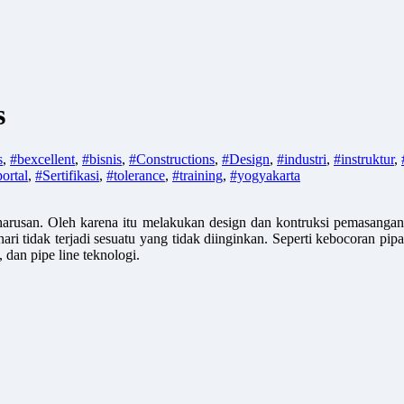
s
s
,
#bexcellent
,
#bisnis
,
#Constructions
,
#Design
,
#industri
,
#instruktur
,
ortal
,
#Sertifikasi
,
#tolerance
,
#training
,
#yogyakarta
arusan. Oleh karena itu melakukan design dan kontruksi pemasangan
ari tidak terjadi sesuatu yang tidak diinginkan. Seperti kebocoran pipa
dan pipe line teknologi.