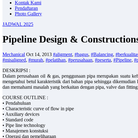
Kontak Kami
Pendaftaran
Photo Gallery
JADWAL 2025
Pipeline Design & Construction
Mechanical
Oct 14, 2013
#aligment
,
#bagus
,
#Balancing
,
#berkualita
#misaligned
,
#murah
,
#pelatihan
,
#perusahaan
,
#peserta
,
#Pipeline
,
#p
DESKRIPSI :
Dalam perusahaan oil & gas, penggunaan pipa merupakan suatu keh
mengetahui betul karakteristik dari bahan pipa sehingga dikemudian h
dan memahami masalah yang berkaitan dengan pipa, valve dan fitting, 
COURSE OUTLINE :
• Pendahuluan
• Characteristic curve of flow in pipe
• Auxiliary devices
• Standard code
• Pipe line technology
• Manajemen konstuksi
• Operasi dan pemeliharaan