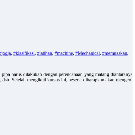
#jogja
,
#klasifikasi
,
#latihan
,
#machine
,
#Mechanical
,
#memuaskan
,
 pipa harus dilakukan dengan perencanaan yang matang diantaranya
, dsb. Setelah mengikuti kursus ini, peserta diharapkan akan mengerti