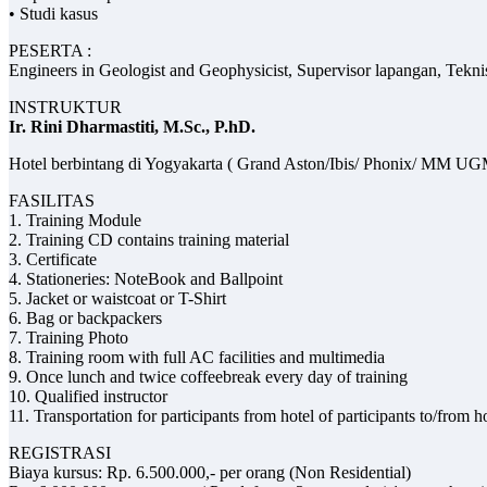
• Studi kasus
PESERTA :
Engineers in Geologist and Geophysicist, Supervisor lapangan, Tekni
INSTRUKTUR
Ir. Rini Dharmastiti, M.Sc., P.hD.
Hotel berbintang di Yogyakarta ( Grand Aston/Ibis/ Phonix/ MM UG
FASILITAS
1. Training Module
2. Training CD contains training material
3. Certificate
4. Stationeries: NoteBook and Ballpoint
5. Jacket or waistcoat or T-Shirt
6. Bag or backpackers
7. Training Photo
8. Training room with full AC facilities and multimedia
9. Once lunch and twice coffeebreak every day of training
10. Qualified instructor
11. Transportation for participants from hotel of participants to/from 
REGISTRASI
Biaya kursus: Rp. 6.500.000,- per orang (Non Residential)