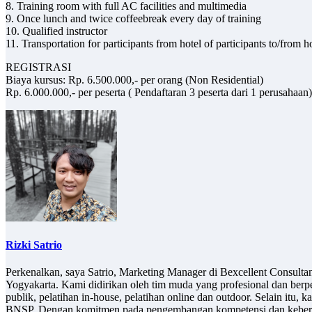
8. Training room with full AC facilities and multimedia
9. Once lunch and twice coffeebreak every day of training
10. Qualified instructor
11. Transportation for participants from hotel of participants to/from 
REGISTRASI
Biaya kursus: Rp. 6.500.000,- per orang (Non Residential)
Rp. 6.000.000,- per peserta ( Pendaftaran 3 peserta dari 1 perusahaan)
Rizki Satrio
Perkenalkan, saya Satrio, Marketing Manager di Bexcellent Consult
Yogyakarta. Kami didirikan oleh tim muda yang profesional dan berp
publik, pelatihan in-house, pelatihan online dan outdoor. Selain it
BNSP. Dengan komitmen pada pengembangan kompetensi dan keberlan