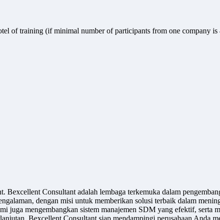
hotel of training (if minimal number of participants from one company is
ant. Bexcellent Consultant adalah lembaga terkemuka dalam pengemban
engalaman, dengan misi untuk memberikan solusi terbaik dalam meningk
u, kami juga mengembangkan sistem manajemen SDM yang efektif, serta m
jutan, Bexcellent Consultant siap mendampingi perusahaan Anda men