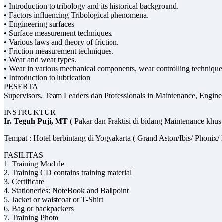
• Introduction to tribology and its historical background.
• Factors influencing Tribological phenomena.
• Engineering surfaces
• Surface measurement techniques.
• Various laws and theory of friction.
• Friction measurement techniques.
• Wear and wear types.
• Wear in various mechanical components, wear controlling technique
• Introduction to lubrication
PESERTA
Supervisors, Team Leaders dan Professionals in Maintenance, Engine
INSTRUKTUR
Ir. Teguh Puji, MT
( Pakar dan Praktisi di bidang Maintenance khu
Tempat : Hotel berbintang di Yogyakarta ( Grand Aston/Ibis/ Phon
FASILITAS
1. Training Module
2. Training CD contains training material
3. Certificate
4. Stationeries: NoteBook and Ballpoint
5. Jacket or waistcoat or T-Shirt
6. Bag or backpackers
7. Training Photo