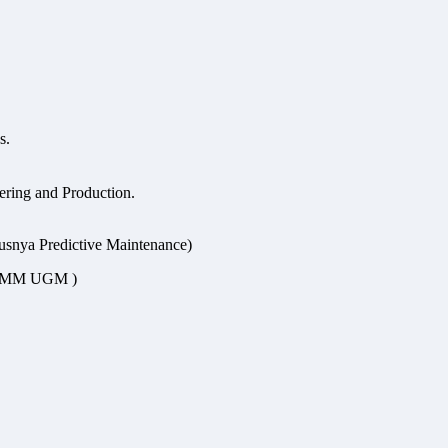
s.
ering and Production.
susnya Predictive Maintenance)
ix/ MM UGM )