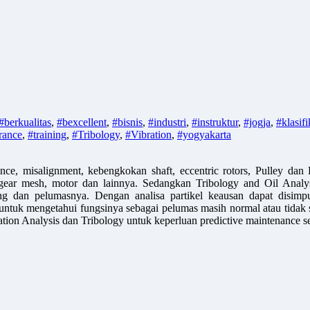
#berkualitas
,
#bexcellent
,
#bisnis
,
#industri
,
#instruktur
,
#jogja
,
#klasifi
rance
,
#training
,
#Tribology
,
#Vibration
,
#yogyakarta
ce, misalignment, kebengkokan shaft, eccentric rotors, Pulley dan B
n gear mesh, motor dan lainnya. Sedangkan Tribology and Oil Analy
g dan pelumasnya. Dengan analisa partikel keausan dapat disimpul
ntuk mengetahui fungsinya sebagai pelumas masih normal atau tidak sel
tion Analysis dan Tribology untuk keperluan predictive maintenance seca