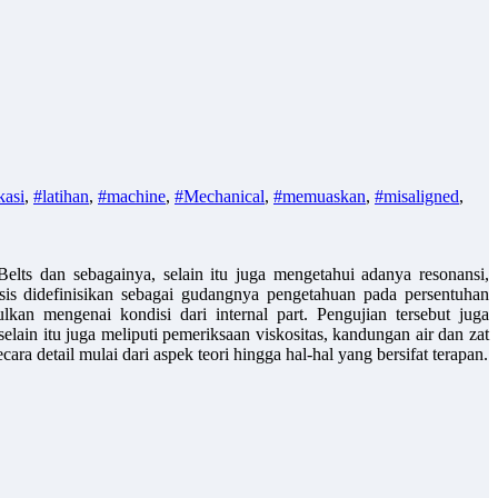
kasi
,
#latihan
,
#machine
,
#Mechanical
,
#memuaskan
,
#misaligned
,
elts dan sebagainya, selain itu juga mengetahui adanya resonansi,
sis didefinisikan sebagai gudangnya pengetahuan pada persentuhan
kan mengenai kondisi dari internal part. Pengujian tersebut juga
ain itu juga meliputi pemeriksaan viskositas, kandungan air dan zat
ra detail mulai dari aspek teori hingga hal-hal yang bersifat terapan.