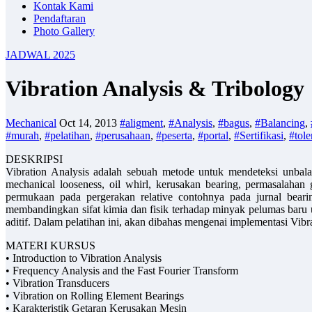
Kontak Kami
Pendaftaran
Photo Gallery
JADWAL 2025
Vibration Analysis & Tribology
Mechanical
Oct 14, 2013
#aligment
,
#Analysis
,
#bagus
,
#Balancing
,
#murah
,
#pelatihan
,
#perusahaan
,
#peserta
,
#portal
,
#Sertifikasi
,
#tole
DESKRIPSI
Vibration Analysis adalah sebuah metode untuk mendeteksi unbalan
mechanical looseness, oil whirl, kerusakan bearing, permasalaha
permukaan pada pergerakan relative contohnya pada jurnal bearin
membandingkan sifat kimia dan fisik terhadap minyak pelumas baru u
aditif. Dalam pelatihan ini, akan dibahas mengenai implementasi Vibra
MATERI KURSUS
• Introduction to Vibration Analysis
• Frequency Analysis and the Fast Fourier Transform
• Vibration Transducers
• Vibration on Rolling Element Bearings
• Karakteristik Getaran Kerusakan Mesin