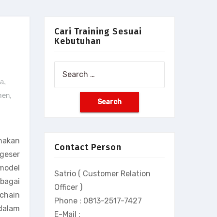
Cari Training Sesuai
Kebutuhan
Search
for:
ia
,
men
,
nakan
Contact Person
geser
model
Satrio ( Customer Relation
rbagai
Officer )
chain
Phone : 0813-2517-7427
dalam
E-Mail :