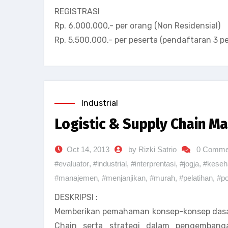
REGISTRASI
Rp. 6.000.000,- per orang (Non Residensial)
Rp. 5.500.000,- per peserta (pendaftaran 3 p
Industrial
Logistic & Supply Chain 
Oct 14, 2013
by Rizki Satrio
0 Comme
#evaluator
,
#industrial
,
#interprentasi
,
#jogja
,
#keseh
#manajemen
,
#menjanjikan
,
#murah
,
#pelatihan
,
#po
DESKRIPSI :
Memberikan pemahaman konsep-konsep dasa
Chain serta strategi dalam pengemban