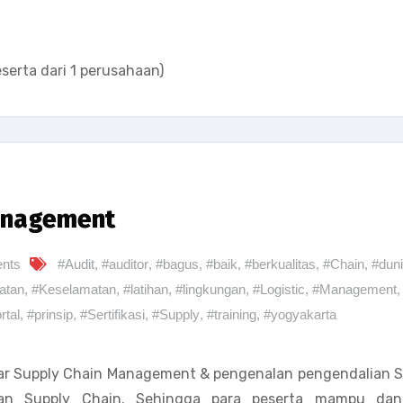
eserta dari 1 perusahaan)
Management
nts
#Audit
,
#auditor
,
#bagus
,
#baik
,
#berkualitas
,
#Chain
,
#dun
atan
,
#Keselamatan
,
#latihan
,
#lingkungan
,
#Logistic
,
#Management
,
rtal
,
#prinsip
,
#Sertifikasi
,
#Supply
,
#training
,
#yogyakarta
r Supply Chain Management & pengenalan pengendalian S
gan Supply Chain. Sehingga para peserta mampu dan