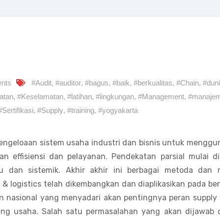
nts
#Audit
,
#auditor
,
#bagus
,
#baik
,
#berkualitas
,
#Chain
,
#dun
atan
,
#Keselamatan
,
#latihan
,
#lingkungan
,
#Management
,
#manaje
#Sertifikasi
,
#Supply
,
#training
,
#yogyakarta
ngeloaan sistem usaha industri dan bisnis untuk menggu
effisiensi dan pelayanan. Pendekatan parsial mulai di
 dan sistemik. Akhir akhir ini berbagai metoda dan 
& logistics telah dikembangkan dan diaplikasikan pada be
 nasional yang menyadari akan pentingnya peran supply 
g usaha. Salah satu permasalahan yang akan dijawab 