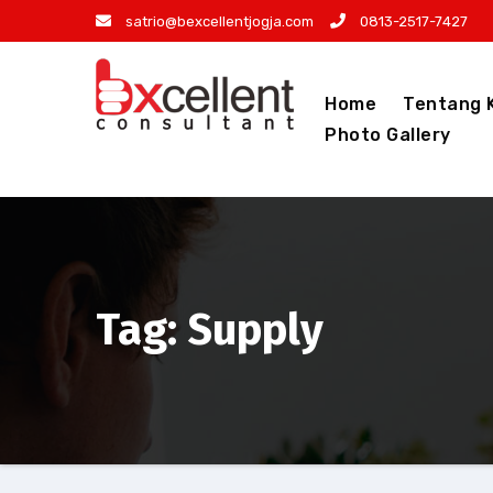
Skip
satrio@bexcellentjogja.com
0813-2517-7427
to
content
Home
Tentang 
Photo Gallery
Tag: Supply