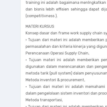
training ini adalah bagaimana menIngkatkan 
dan bisnis lebih effisien sehingga dapat d
(competitivness ).
MATERI KURSUS
Konsep dasar dan frame work supply chain s
• Tujuan dari materi ini adalah memberik
permasalahan dan kriteria kinerja yang dig
Perencanaan Operasi Supply Chain,
• Tujuan materi ini adalah memberikan p
digunakan dalam merencanakan dan pengend
metoda tarik (pull system) dalam penyusunan
Metoda inventori & procurement,
• Tujuan dari materi ini adalah memaham
dalam pengelolaan sistem inventori dan pro
Metoda transportasi,
• Tujuan dari materi ini adalah memberika