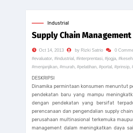
Industrial
Supply Chain Management
Oct 14, 2013
by Rizki Satrio
0 Comme
#evaluator
,
#industrial
,
#interprentasi
,
#jogja
,
#keseh
#menjanjikan
,
#murah
,
#pelatihan
,
#portal
,
#prinsip
,
DESKRIPSI
Dinamika permintaan konsumen menuntut pe
pendekatan baru yang mampu meningkatkan 
dengan pendekatan yang bersifat terpadu
perencanaan dan pengendalian supply chain 
perusahaan multinasional terkemuka maupun
management dalam meningkatkan daya sain