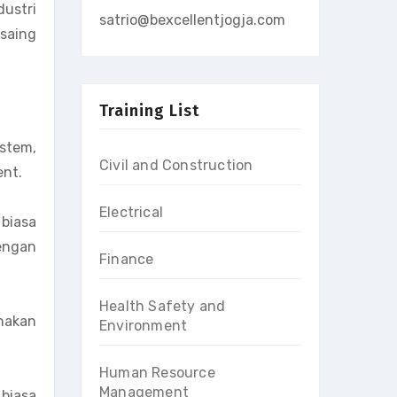
dustri
satrio@bexcellentjogja.com
 saing
Training List
stem,
Civil and Construction
ent.
Electrical
biasa
engan
Finance
Health Safety and
nakan
Environment
Human Resource
Management
biasa