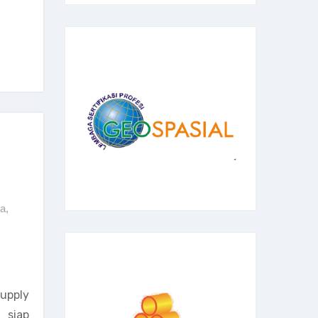
ia
,
upply
 siap