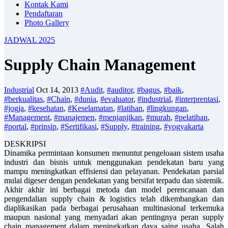
Kontak Kami
Pendaftaran
Photo Gallery
JADWAL 2025
Supply Chain Management
Industrial
Oct 14, 2013
#Audit
,
#auditor
,
#bagus
,
#baik
,
#berkualitas
,
#Chain
,
#dunia
,
#evaluator
,
#industrial
,
#interprentasi
,
#jogja
,
#kesehatan
,
#Keselamatan
,
#latihan
,
#lingkungan
,
#Management
,
#manajemen
,
#menjanjikan
,
#murah
,
#pelatihan
,
#portal
,
#prinsip
,
#Sertifikasi
,
#Supply
,
#training
,
#yogyakarta
DESKRIPSI
Dinamika permintaan konsumen menuntut pengeloaan sistem usaha
industri dan bisnis untuk menggunakan pendekatan baru yang
mampu meningkatkan effisiensi dan pelayanan. Pendekatan parsial
mulai digeser dengan pendekatan yang bersifat terpadu dan sistemik.
Akhir akhir ini berbagai metoda dan model perencanaan dan
pengendalian supply chain & logistics telah dikembangkan dan
diaplikasikan pada berbagai perusahaan multinasional terkemuka
maupun nasional yang menyadari akan pentingnya peran supply
chain management dalam meningkatkan daya saing usaha. Salah