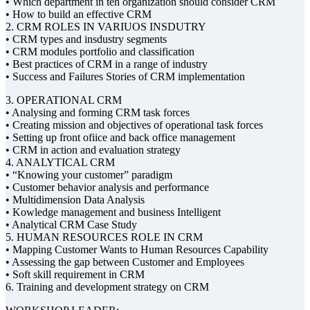
• Which department in teh organization should consider CRM
• How to build an effective CRM
2. CRM ROLES IN VARIUOS INSDUTRY
• CRM types and insdustry segments
• CRM modules portfolio and classification
• Best practices of CRM in a range of industry
• Success and Failures Stories of CRM implementation
3. OPERATIONAL CRM
• Analysing and forming CRM task forces
• Creating mission and objectives of operational task forces
• Setting up front ofiice and back office management
• CRM in action and evaluation strategy
4. ANALYTICAL CRM
• “Knowing your customer” paradigm
• Customer behavior analysis and performance
• Multidimension Data Analysis
• Kowledge management and business Intelligent
• Analytical CRM Case Study
5. HUMAN RESOURCES ROLE IN CRM
• Mapping Customer Wants to Human Resources Capability
• Assessing the gap between Customer and Employees
• Soft skill requirement in CRM
6. Training and development strategy on CRM