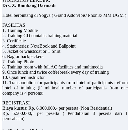
WORKSHOP LEADER:
Drs. Z. Bambang Darmadi
Hotel berbintang di Yogya ( Grand Aston/Ibis/ Phonix/ MM UGM )
FASILITAS
1. Training Module
2. Training CD contains training material
3. Certificate
4. Stationeries: NoteBook and Ballpoint
5. Jacket or waistcoat or T-Shirt
6. Bag or backpackers
7. Training Photo
8. Training room with full AC facilities and multimedia
9. Once lunch and twice coffeebreak every day of training
10. Qualified instructor
11. Transportation for participants from hotel of participants to/from
hotel of training (if minimal number of participants from one
company is 4 persons)
REGISTRASI
Biaya kursus: Rp. 6.000.000,- per peserta (Non Residential)
Rp. 5.500.000,- per peserta ( Pendaftaran 3 peserta dari 1
perusahaan)