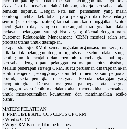
merubah paradigma dalam melayani pelanggan bila ingin tetap
eksis. Jika hal tersebut tidak dilakukan, kinerja perusahaan akan
semakin terpuruk. Dengan kata lain, perusahaan yang masih
condong melihat kebutuhan para pelanggan dari kacamatanya
sendiri (lens of organization) lambat laun akan ditinggalkan. Untuk
meningkatkan daya saing serta merangkul paradigma baru dalam
melayani pelanggan, strategi bisnis yang dikenal dengan nama
Customer Relationship Management (CRM) menjadi salah satu
prioritas utama untuk diterapkan.
nerapan strategi CRM di semua tingkatan organisasi, unit kerja, dan
titik kontak pelanggan dengan organisasi tersebut adalah sangat
penting untuk menjalin dan menumbuh-kembangkan hubungan
perusahan dengan para pelanggannya maupun mitra bisnisnya.
Melalui penerapan strategi CRM, suatu perusahan diharapkan akan
lebih mengenal pelanggannya dan lebih memusatkan penjualan
produk, serta peningkatan pelayanan kepada pelanggan yang
menguntungkan. Dengan mengenal palanggan atau segmen
pelanggan secra lebih mendalam akan memudahkan perusahaan
untuk mengoptimalkan keuntungan dan meminimalkan resiko
bisnis.
MATERI PELATIHAN
1. PRINCIPLE AND CONCEPTS OF CRM
• What is CRM
• Why CRM is critical for the business