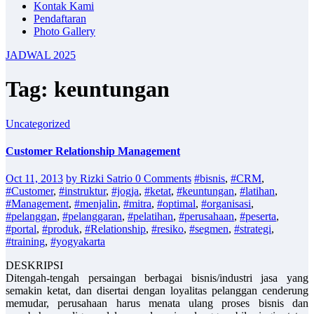
Kontak Kami
Pendaftaran
Photo Gallery
JADWAL 2025
Tag: keuntungan
Uncategorized
Customer Relationship Management
Oct 11, 2013
by Rizki Satrio
0 Comments
#bisnis
,
#CRM
,
#Customer
,
#instruktur
,
#jogja
,
#ketat
,
#keuntungan
,
#latihan
,
#Management
,
#menjalin
,
#mitra
,
#optimal
,
#organisasi
,
#pelanggan
,
#pelanggaran
,
#pelatihan
,
#perusahaan
,
#peserta
,
#portal
,
#produk
,
#Relationship
,
#resiko
,
#segmen
,
#strategi
,
#training
,
#yogyakarta
DESKRIPSI
Ditengah-tengah persaingan berbagai bisnis/industri jasa yang
semakin ketat, dan disertai dengan loyalitas pelanggan cenderung
memudar, perusahaan harus menata ulang proses bisnis dan