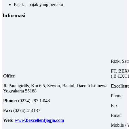
Pajak – pajak yang berlaku
Informasi
Rizki Sat
PT. BE
Office
( B-EX
Jl. Parangtritis, Km 6.5, Sewon, Bantul, Daerah Istimewa
Excellent
Yogyakarta 55188
Phone
Phone:
(0274) 287 1 048
Fax : 
Fax:
(0274) 414137
Email
Web:
www.
bexcellentjogja.
com
Mobile /