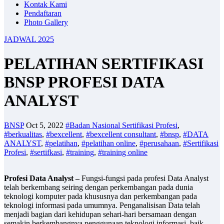
Kontak Kami
Pendaftaran
Photo Gallery
JADWAL 2025
PELATIHAN SERTIFIKASI
BNSP PROFESI DATA
ANALYST
BNSP
Oct 5, 2022
#Badan Nasional Sertifikasi Profesi
,
#berkualitas
,
#bexcellent
,
#bexcellent consultant
,
#bnsp
,
#DATA
ANALYST
,
#pelatihan
,
#pelatihan online
,
#perusahaan
,
#Sertifikasi
Profesi
,
#sertifkasi
,
#training
,
#training online
Profesi Data Analyst –
Fungsi-fungsi pada profesi Data Analyst
telah berkembang seiring dengan perkembangan pada dunia
teknologi komputer pada khususnya dan perkembangan pada
teknologi informasi pada umumnya. Penganalisisan Data telah
menjadi bagian dari kehidupan sehari-hari bersamaan dengan
semakin berkembangnya penggunaan teknologi informasi, baik