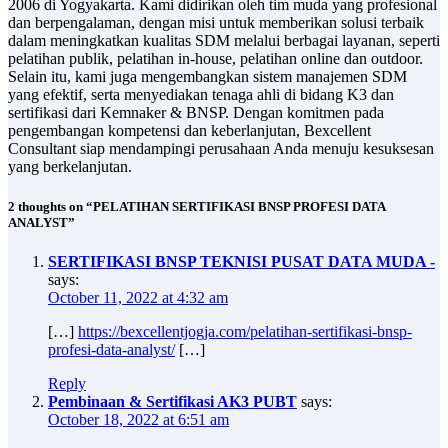
2006 di Yogyakarta. Kami didirikan oleh tim muda yang profesional
dan berpengalaman, dengan misi untuk memberikan solusi terbaik
dalam meningkatkan kualitas SDM melalui berbagai layanan, seperti
pelatihan publik, pelatihan in-house, pelatihan online dan outdoor.
Selain itu, kami juga mengembangkan sistem manajemen SDM
yang efektif, serta menyediakan tenaga ahli di bidang K3 dan
sertifikasi dari Kemnaker & BNSP. Dengan komitmen pada
pengembangan kompetensi dan keberlanjutan, Bexcellent
Consultant siap mendampingi perusahaan Anda menuju kesuksesan
yang berkelanjutan.
2 thoughts on “PELATIHAN SERTIFIKASI BNSP PROFESI DATA
ANALYST”
SERTIFIKASI BNSP TEKNISI PUSAT DATA MUDA -
says:
October 11, 2022 at 4:32 am
[…]
https://bexcellentjogja.com/pelatihan-sertifikasi-bnsp-
profesi-data-analyst/
[…]
Reply
Pembinaan & Sertifikasi AK3 PUBT
says:
October 18, 2022 at 6:51 am