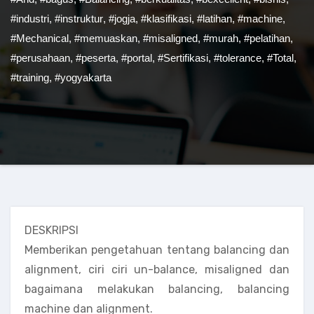
#industri
,
#instruktur
,
#jogja
,
#klasifikasi
,
#latihan
,
#machine
,
#Mechanical
,
#memuaskan
,
#misaligned
,
#murah
,
#pelatihan
,
#perusahaan
,
#peserta
,
#portal
,
#Sertifikasi
,
#tolerance
,
#Total
,
#training
,
#yogyakarta
DESKRIPSI
Memberikan pengetahuan tentang balancing dan
alignment, ciri ciri un-balance, misaligned dan
bagaimana melakukan balancing, balancing
machine dan alignment.