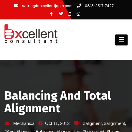
Skip
satrio@bexcellentjogja.com
0813-2517-7427
to
content
Balancing And Total
Alignment
Mechanical
Oct 11, 2013
#aligment
,
#alignment
,
#And
,
#bagus
,
#Balancing
,
#berkualitas
,
#bexcellent
,
#bisnis
,