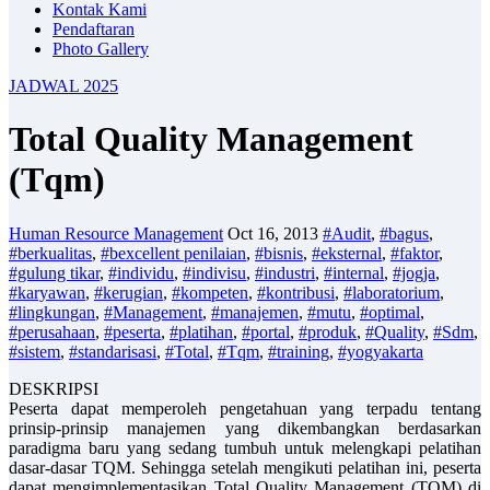
Kontak Kami
Pendaftaran
Photo Gallery
JADWAL 2025
Total Quality Management
(Tqm)
Human Resource Management
Oct 16, 2013
#Audit
,
#bagus
,
#berkualitas
,
#bexcellent penilaian
,
#bisnis
,
#eksternal
,
#faktor
,
#gulung tikar
,
#individu
,
#indivisu
,
#industri
,
#internal
,
#jogja
,
#karyawan
,
#kerugian
,
#kompeten
,
#kontribusi
,
#laboratorium
,
#lingkungan
,
#Management
,
#manajemen
,
#mutu
,
#optimal
,
#perusahaan
,
#peserta
,
#platihan
,
#portal
,
#produk
,
#Quality
,
#Sdm
,
#sistem
,
#standarisasi
,
#Total
,
#Tqm
,
#training
,
#yogyakarta
DESKRIPSI
Peserta dapat memperoleh pengetahuan yang terpadu tentang
prinsip-prinsip manajemen yang dikembangkan berdasarkan
paradigma baru yang sedang tumbuh untuk melengkapi pelatihan
dasar-dasar TQM. Sehingga setelah mengikuti pelatihan ini, peserta
dapat mengimplementasikan Total Quality Management (TQM) di