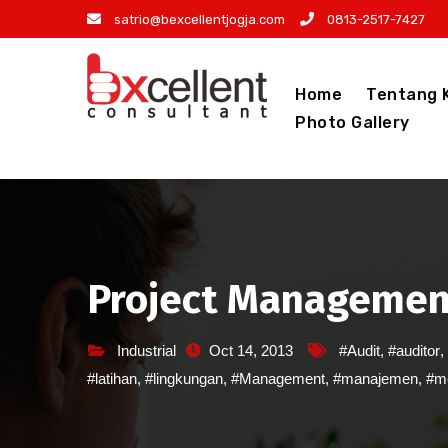
Skip
satrio@bexcellentjogja.com
0813-2517-7427
to
content
Home
Tentang 
Photo Gallery
Project Managemen
Industrial
Oct 14, 2013
#Audit
,
#auditor
,
#latihan
,
#lingkungan
,
#Management
,
#manajemen
,
#me