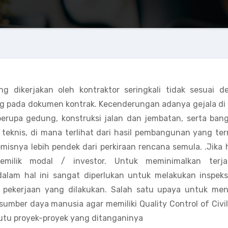
 dikerjakan oleh kontraktor seringkali tidak sesuai d
uang pada dokumen kontrak. Kecenderungan adanya gejala d
erupa gedung, konstruksi jalan dan jembatan, serta ban
 teknis, di mana terlihat dari hasil pembangunan yang te
snya lebih pendek dari perkiraan rencana semula. .Jika h
emilik modal / investor. Untuk meminimalkan terja
lam hal ini sangat diperlukan untuk melakukan inspeks
pekerjaan yang dilakukan. Salah satu upaya untuk men
mber daya manusia agar memiliki Quality Control of Civi
tu proyek-proyek yang ditanganinya