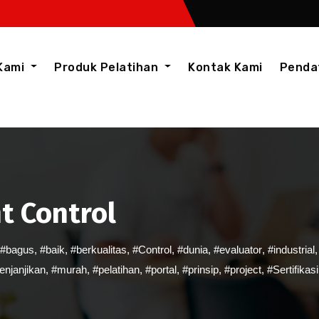
Kami
Produk Pelatihan
Kontak Kami
Penda
t Control
#bagus
,
#baik
,
#berkualitas
,
#Control
,
#dunia
,
#evaluator
,
#industrial
njanjikan
,
#murah
,
#pelatihan
,
#portal
,
#prinsip
,
#project
,
#Sertifikasi