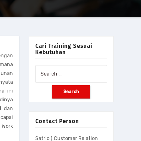
Cari Training Sesuai
Kebutuhan
engan
i mana
Search
gunan
for:
rnyata
al ini
dinya
i dan
capai
Contact Person
l Work
Satrio ( Customer Relation