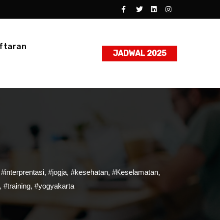
ftaran
JADWAL 2025
,
#interprentasi
,
#jogja
,
#kesehatan
,
#Keselamatan
,
,
#training
,
#yogyakarta