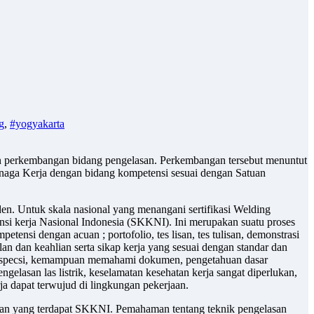
g
,
#yogyakarta
gan perkembangan bidang pengelasan. Perkembangan tersebut menuntut
enaga Kerja dengan bidang kompetensi sesuai dengan Satuan
den. Untuk skala nasional yang menangani sertifikasi Welding
nsi kerja Nasional Indonesia (SKKNI). Ini merupakan suatu proses
nsi dengan acuan ; portofolio, tes lisan, tes tulisan, demonstrasi
n dan keahlian serta sikap kerja yang sesuai dengan standar dan
 Inspecsi, kemampuan memahami dokumen, pengetahuan dasar
lasan las listrik, keselamatan kesehatan kerja sangat diperlukan,
ja dapat terwujud di lingkungan pekerjaan.
entuan yang terdapat SKKNI. Pemahaman tentang teknik pengelasan