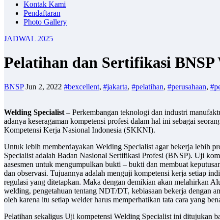
Kontak Kami
Pendaftaran
Photo Gallery
JADWAL 2025
Pelatihan dan Sertifikasi B
BNSP
Jun 2, 2022
#bexcellent
,
#jakarta
,
#pelatihan
,
#perusahaan
,
#pe
Welding Specialist –
Perkembangan teknologi dan industri manufaktu
adanya keseragaman kompetensi profesi dalam hal ini sebagai seora
Kompetensi Kerja Nasional Indonesia (SKKNI).
Untuk lebih memberdayakan Welding Specialist agar bekerja lebih pro
Specialist adalah Badan Nasional Sertifikasi Profesi (BNSP). Uji 
aasesmen untuk mengumpulkan bukti – bukti dan membuat keputusan apa
dan observasi. Tujuannya adalah menguji kompetensi kerja setiap ind
regulasi yang ditetapkan. Maka dengan demikian akan melahirkan A
welding, pengetahuan tentang NDT/DT, kebiasaan bekerja dengan aman 
oleh karena itu setiap welder harus memperhatikan tata cara yang be
Pelatihan sekaligus Uji kompetensi Welding Specialist ini ditujukan