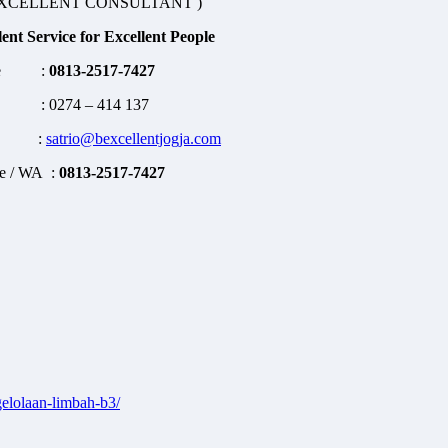
EXCELLENT CONSULTANT )
lent Service for Excellent People
ne :
08
13-2517-7427
: 0274 – 414 137
il :
satrio@bexcellentjogja.com
e / WA :
08
13-2517-7427
ngelolaan-limbah-b3/