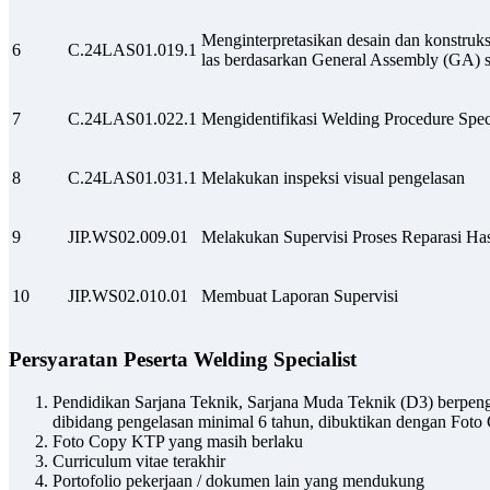
Menginterpretasikan desain dan konstruk
6
C.24LAS01.019.1
las berdasarkan General Assembly (GA) s
7
C.24LAS01.022.1
Mengidentifikasi Welding Procedure Spec
8
C.24LAS01.031.1
Melakukan inspeksi visual pengelasan
9
JIP.WS02.009.01
Melakukan Supervisi Proses Reparasi Has
10
JIP.WS02.010.01
Membuat Laporan Supervisi
Persyaratan Peserta
Welding Specialist
Pendidikan Sarjana Teknik, Sarjana Muda Teknik (D3) berpen
dibidang pengelasan minimal 6 tahun, dibuktikan dengan Foto
Foto Copy KTP yang masih berlaku
Curriculum vitae terakhir
Portofolio pekerjaan / dokumen lain yang mendukung