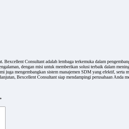
ant. Bexcellent Consultant adalah lembaga terkemuka dalam pengemban
engalaman, dengan misi untuk memberikan solusi terbaik dalam meningk
u, kami juga mengembangkan sistem manajemen SDM yang efektif, serta m
jutan, Bexcellent Consultant siap mendampingi perusahaan Anda men
*