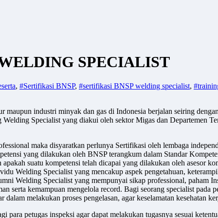
NSP WELDING SPECIALIST
serta
,
#Sertifikasi BNSP
,
#sertifikasi BNSP welding specialist
,
#trainin
r maupun industri minyak dan gas di Indonesia berjalan seiring den
ng Welding Specialist yang diakui oleh sektor Migas dan Departemen T
fessional maka disyaratkan perlunya Sertifikasi oleh lembaga indepen
kompetensi yang dilakukan oleh BNSP terangkum dalam Standar Kompete
kah suatu kompetensi telah dicapai yang dilakukan oleh asesor kompete
ividu Welding Specialist yang mencakup aspek pengetahuan, keterampila
lumni Welding Specialist yang mempunyai sikap professional, paham
serta kemampuan mengelola record. Bagi seorang specialist pada penge
nar dalam melakukan proses pengelasan, agar keselamatan kesehatan ker
 bagi para petugas inspeksi agar dapat melakukan tugasnya sesuai ket