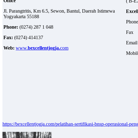
Office
( B-
Jl. Parangtritis, Km 6.5, Sewon, Bantul, Daerah Istimewa
Excel
Yogyakarta 55188
Pho
Phone:
(0274) 287 1 048
Fax 
Fax:
(0274) 414137
Ema
Web:
www.
bexcellentjogja.
com
Mobil
https://bexcellentjogja.com/pelatihan-sertifikasi-bnsp-operasional-pe