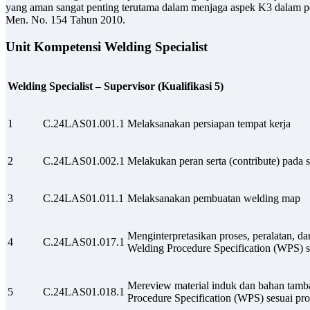
yang aman sangat penting terutama dalam menjaga aspek K3 dalam p
Men. No. 154 Tahun 2010.
Unit Kompetensi Welding Specialist
Welding Specialist – Supervisor (Kualifikasi 5)
1
C.24LAS01.001.1
Melaksanakan persiapan tempat kerja
2
C.24LAS01.002.1
Melakukan peran serta (contribute) pada 
3
C.24LAS01.011.1
Melaksanakan pembuatan welding map
Menginterpretasikan proses, peralatan, d
4
C.24LAS01.017.1
Welding Procedure Specification (WPS) s
Mereview material induk dan bahan tamb
5
C.24LAS01.018.1
Procedure Specification (WPS) sesuai pr