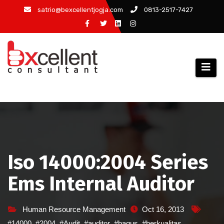
Skip
satrio@bexcellentjogja.com
0813-2517-7427
to
content
Iso 14000:2004 Series
Ems Internal Auditor
Human Resource Management
Oct 16, 2013
#14000
,
#2004
,
#Audit
,
#auditor
,
#bagus
,
#berkualitas
,