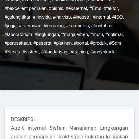
#bexcellent penilaian
,
#bisnis
,
#eksternal
,
#Ems
,
#faktor
,
#gulung tikar
,
#individu
,
#indivisu
,
#industri
,
#internal
,
#ISO
,
#jogja
,
#karyawan
,
#kerugian
,
#kompeten
,
#kontribusi
,
#laboratorium
,
#lingkungan
,
#manajemen
,
#mutu
,
#optimal
,
#perusahaan
,
#peserta
,
#platihan
,
#portal
,
#produk
,
#Sdm
,
#Series
,
#sistem
,
#standarisasi
,
#training
,
#yogyakarta
DESKRIPSI
Audit internal Sistem Manajemen Lingkungan
adalah pencapaian praktis peningkatan kebijakan