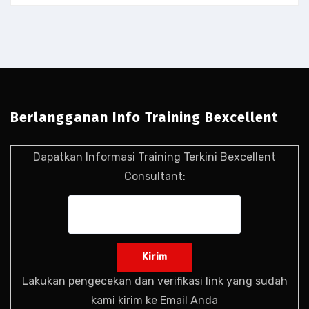
Berlangganan Info Training Bexcellent
Dapatkan Informasi Training Terkini Bexcellent
Consultant:
Lakukan pengecekan dan verifikasi link yang sudah
kami kirim ke Email Anda