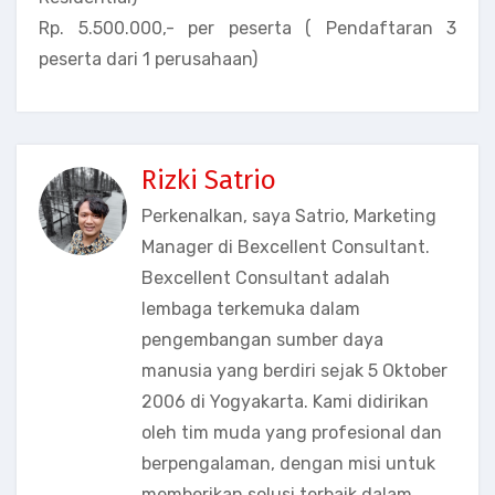
Rp. 5.500.000,- per peserta ( Pendaftaran 3
peserta dari 1 perusahaan)
Rizki Satrio
Perkenalkan, saya Satrio, Marketing
Manager di Bexcellent Consultant.
Bexcellent Consultant adalah
lembaga terkemuka dalam
pengembangan sumber daya
manusia yang berdiri sejak 5 Oktober
2006 di Yogyakarta. Kami didirikan
oleh tim muda yang profesional dan
berpengalaman, dengan misi untuk
memberikan solusi terbaik dalam