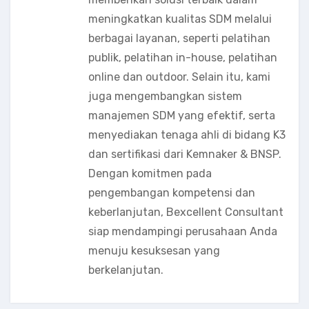
meningkatkan kualitas SDM melalui
berbagai layanan, seperti pelatihan
publik, pelatihan in-house, pelatihan
online dan outdoor. Selain itu, kami
juga mengembangkan sistem
manajemen SDM yang efektif, serta
menyediakan tenaga ahli di bidang K3
dan sertifikasi dari Kemnaker & BNSP.
Dengan komitmen pada
pengembangan kompetensi dan
keberlanjutan, Bexcellent Consultant
siap mendampingi perusahaan Anda
menuju kesuksesan yang
berkelanjutan.