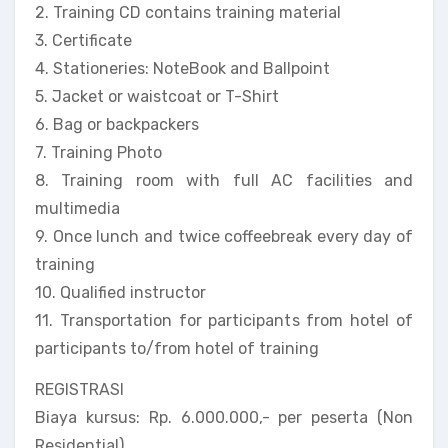
2. Training CD contains training material
3. Certificate
4. Stationeries: NoteBook and Ballpoint
5. Jacket or waistcoat or T-Shirt
6. Bag or backpackers
7. Training Photo
8. Training room with full AC facilities and
multimedia
9. Once lunch and twice coffeebreak every day of
training
10. Qualified instructor
11. Transportation for participants from hotel of
participants to/from hotel of training
REGISTRASI
Biaya kursus: Rp. 6.000.000,- per peserta (Non
Residential)