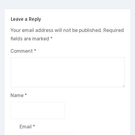
Leave a Reply
Your email address will not be published.
Required
fields are marked
*
Comment
*
Name
*
Email
*