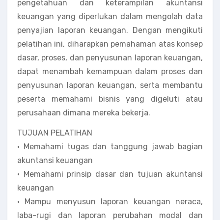
pengetahuan dan keterampilan akuntansi
keuangan yang diperlukan dalam mengolah data
penyajian laporan keuangan. Dengan mengikuti
pelatihan ini, diharapkan pemahaman atas konsep
dasar, proses, dan penyusunan laporan keuangan,
dapat menambah kemampuan dalam proses dan
penyusunan laporan keuangan, serta membantu
peserta memahami bisnis yang digeluti atau
perusahaan dimana mereka bekerja.
TUJUAN PELATIHAN
• Memahami tugas dan tanggung jawab bagian
akuntansi keuangan
• Memahami prinsip dasar dan tujuan akuntansi
keuangan
• Mampu menyusun laporan keuangan neraca,
laba-rugi dan laporan perubahan modal dan