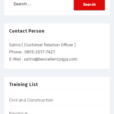
Search
for:
Contact Person
Satrio ( Customer Relation Officer )
Phone : 0813-2517-7427
E-Mail : satrio@bexcellentjogja.com
Training List
Civil and Construction
Electrical