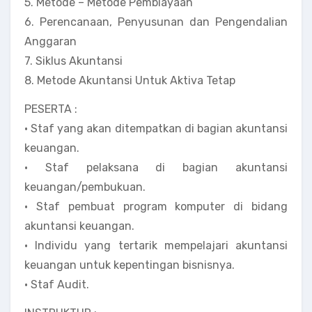
5. Metode – Metode Pembiayaan
6. Perencanaan, Penyusunan dan Pengendalian
Anggaran
7. Siklus Akuntansi
8. Metode Akuntansi Untuk Aktiva Tetap
PESERTA :
• Staf yang akan ditempatkan di bagian akuntansi
keuangan.
• Staf pelaksana di bagian akuntansi
keuangan/pembukuan.
• Staf pembuat program komputer di bidang
akuntansi keuangan.
• Individu yang tertarik mempelajari akuntansi
keuangan untuk kepentingan bisnisnya.
• Staf Audit.