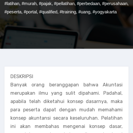
#latihan
,
#murah
,
#pajak
,
#pellatihan
,
#perbedaan
,
#perusahaan
,
#peserta
,
#portal
,
#qualified
,
#training
,
#uang
,
#yogyakarta
DESKRIPSI
Banyak orang beranggapan bahwa Akuntasi
merupakan ilmu yang sulit dipahami. Padahal,
apabila telah diketahui konsep dasarnya, maka
para peserta dapat dengan mudah memahami
konsep akuntansi secara keseluruhan. Pelatihan
ini akan membahas mengenai konsep dasar,