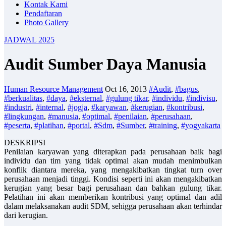
Kontak Kami
Pendaftaran
Photo Gallery
JADWAL 2025
Audit Sumber Daya Manusia
Human Resource Management
Oct 16, 2013
#Audit
,
#bagus
,
#berkualitas
,
#daya
,
#eksternal
,
#gulung tikar
,
#individu
,
#indivisu
,
#industri
,
#internal
,
#jogja
,
#karyawan
,
#kerugian
,
#kontribusi
,
#lingkungan
,
#manusia
,
#optimal
,
#penilaian
,
#perusahaan
,
#peserta
,
#platihan
,
#portal
,
#Sdm
,
#Sumber
,
#training
,
#yogyakarta
DESKRIPSI
Penilaian karyawan yang diterapkan pada perusahaan baik bagi
individu dan tim yang tidak optimal akan mudah menimbulkan
konflik diantara mereka, yang mengakibatkan tingkat turn over
perusahaan menjadi tinggi. Kondisi seperti ini akan mengakibatkan
kerugian yang besar bagi perusahaan dan bahkan gulung tikar.
Pelatihan ini akan memberikan kontribusi yang optimal dan adil
dalam melaksanakan audit SDM, sehigga perusahaan akan terhindar
dari kerugian.