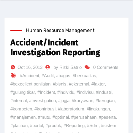
Human Resource Management
Accident/Incident
Investigation Reporting
Oct 16, 2013
by Rizki Satrio
0 Comments
#Accident
,
#Audit
,
#bagus
,
#berkualitas
,
#bexcellent penilaian
,
#bisnis
,
#eksternal
,
#faktor
,
#gulung tikar
,
#Incident
,
#individu
,
#indivisu
,
#industri
,
#internal
,
#Investigation
,
#jogja
,
#karyawan
,
#kerugian
,
#kompeten
,
#kontribusi
,
#laboratorium
,
#lingkungan
,
#manajemen
,
#mutu
,
#optimal
,
#perusahaan
,
#peserta
,
#platihan
,
#portal
,
#produk
,
#Reporting
,
#Sdm
,
#sistem
,