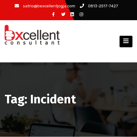
Skip
satrio@bexcellentjogja.com
0813-2517-7427
to
content
Tag: Incident