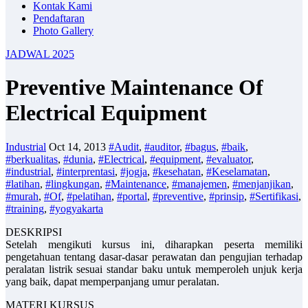
Kontak Kami
Pendaftaran
Photo Gallery
JADWAL 2025
Preventive Maintenance Of
Electrical Equipment
Industrial
Oct 14, 2013
#Audit
,
#auditor
,
#bagus
,
#baik
,
#berkualitas
,
#dunia
,
#Electrical
,
#equipment
,
#evaluator
,
#industrial
,
#interprentasi
,
#jogja
,
#kesehatan
,
#Keselamatan
,
#latihan
,
#lingkungan
,
#Maintenance
,
#manajemen
,
#menjanjikan
,
#murah
,
#Of
,
#pelatihan
,
#portal
,
#preventive
,
#prinsip
,
#Sertifikasi
,
#training
,
#yogyakarta
DESKRIPSI
Setelah mengikuti kursus ini, diharapkan peserta memiliki
pengetahuan tentang dasar-dasar perawatan dan pengujian terhadap
peralatan listrik sesuai standar baku untuk memperoleh unjuk kerja
yang baik, dapat memperpanjang umur peralatan.
MATERI KURSUS