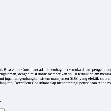
ant. Bexcellent Consultant adalah lembaga terkemuka dalam pengemban
engalaman, dengan misi untuk memberikan solusi terbaik dalam meningk
u, kami juga mengembangkan sistem manajemen SDM yang efektif, serta m
jutan, Bexcellent Consultant siap mendampingi perusahaan Anda men
*