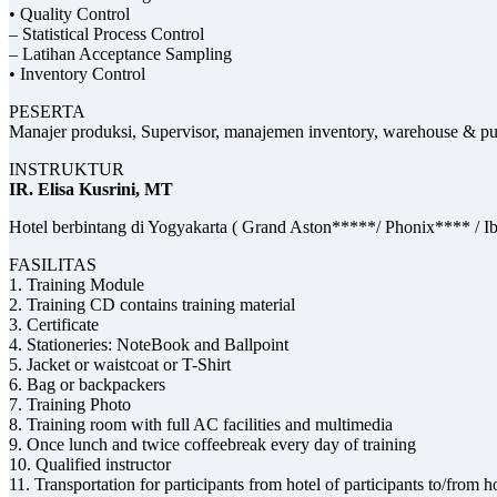
• Quality Control
– Statistical Process Control
– Latihan Acceptance Sampling
• Inventory Control
PESERTA
Manajer produksi, Supervisor, manajemen inventory, warehouse & pur
INSTRUKTUR
IR. Elisa Kusrini, MT
Hotel berbintang di Yogyakarta ( Grand Aston*****/ Phonix**** / Ibi
FASILITAS
1. Training Module
2. Training CD contains training material
3. Certificate
4. Stationeries: NoteBook and Ballpoint
5. Jacket or waistcoat or T-Shirt
6. Bag or backpackers
7. Training Photo
8. Training room with full AC facilities and multimedia
9. Once lunch and twice coffeebreak every day of training
10. Qualified instructor
11. Transportation for participants from hotel of participants to/from 