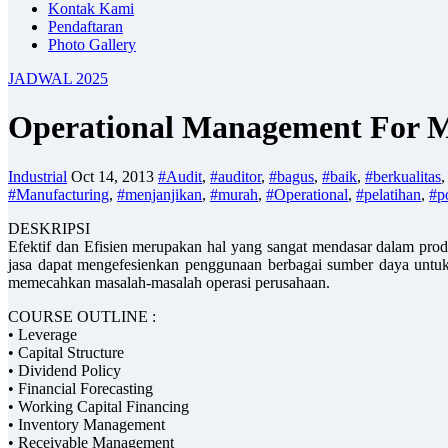
Kontak Kami
Pendaftaran
Photo Gallery
JADWAL 2025
Operational Management For M
Industrial
Oct 14, 2013
#Audit
,
#auditor
,
#bagus
,
#baik
,
#berkualitas
#Manufacturing
,
#menjanjikan
,
#murah
,
#Operational
,
#pelatihan
,
#po
DESKRIPSI
Efektif dan Efisien merupakan hal yang sangat mendasar dalam prod
jasa dapat mengefesienkan penggunaan berbagai sumber daya untuk
memecahkan masalah-masalah operasi perusahaan.
COURSE OUTLINE :
• Leverage
• Capital Structure
• Dividend Policy
• Financial Forecasting
• Working Capital Financing
• Inventory Management
• Receivable Management