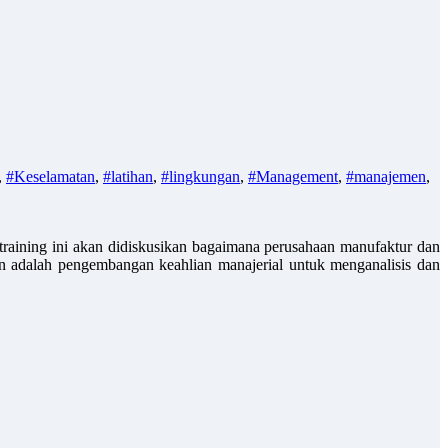
,
#Keselamatan
,
#latihan
,
#lingkungan
,
#Management
,
#manajemen
,
training ini akan didiskusikan bagaimana perusahaan manufaktur dan
n adalah pengembangan keahlian manajerial untuk menganalisis dan