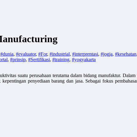
anufacturing
,
#dunia
,
#evaluator
,
#For
,
#industrial
,
#interprentasi
,
#jogja
,
#kesehatan
rtal
,
#prinsip
,
#Sertifikasi
,
#training
,
#yogyakarta
uktivitas suatu perusahaan terutama dalam bidang manufaktur. Dalam 
 kepentingan penyediaan barang dan jasa. Sebagai fokus pembahasa