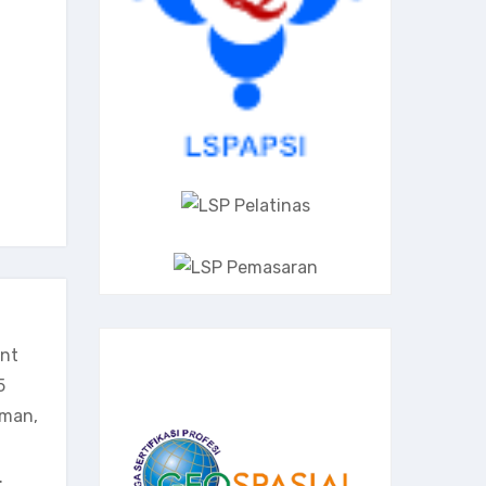
ant
5
aman,
.