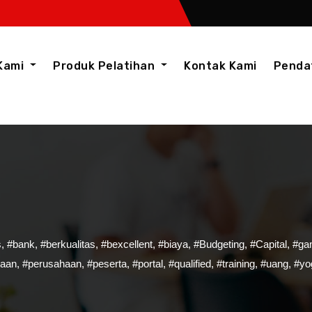
Kami
Produk Pelatihan
Kontak Kami
Penda
s
,
#bank
,
#berkualitas
,
#bexcellent
,
#biaya
,
#Budgeting
,
#Capital
,
#ga
daan
,
#perusahaan
,
#peserta
,
#portal
,
#qualified
,
#training
,
#uang
,
#yo