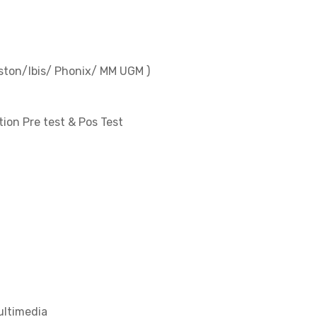
Aston/Ibis/ Phonix/ MM UGM )
ion Pre test & Pos Test
multimedia