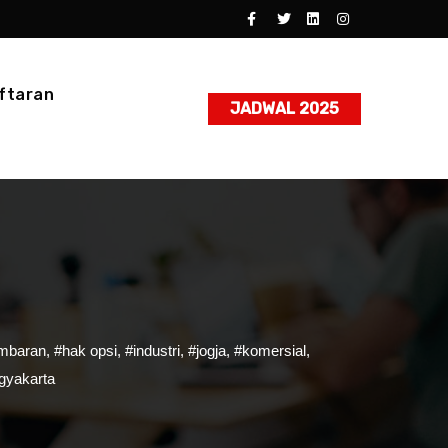
ftaran
JADWAL 2025
mbaran
,
#hak opsi
,
#industri
,
#jogja
,
#komersial
,
gyakarta