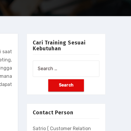
Cari Training Sesuai
Kebutuhan
i saat
ting,
Search
ingga
for:
imana
 dapat
Contact Person
Satrio ( Customer Relation