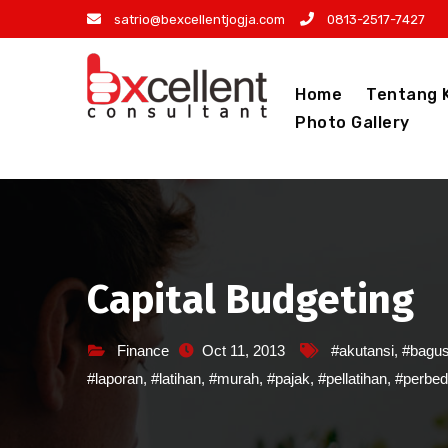
Skip
satrio@bexcellentjogja.com
0813-2517-7427
to
content
Home
Tentang 
Photo Gallery
Capital Budgeting
Finance
Oct 11, 2013
#akutansi
,
#bagu
#laporan
,
#latihan
,
#murah
,
#pajak
,
#pellatihan
,
#perbe