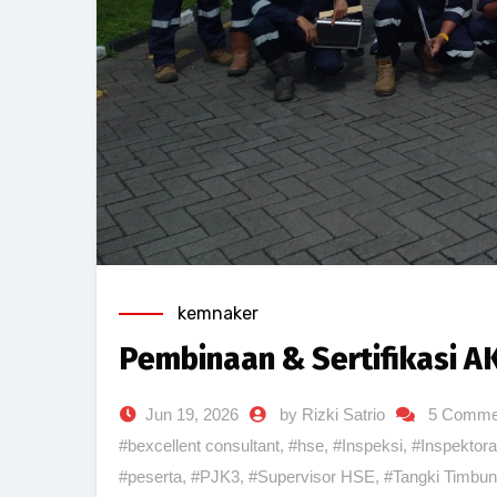
kemnaker
Pembinaan & Sertifikasi 
Jun 19, 2026
by Rizki Satrio
5 Comme
#bexcellent consultant
,
#hse
,
#Inspeksi
,
#Inspektora
#peserta
,
#PJK3
,
#Supervisor HSE
,
#Tangki Timbun