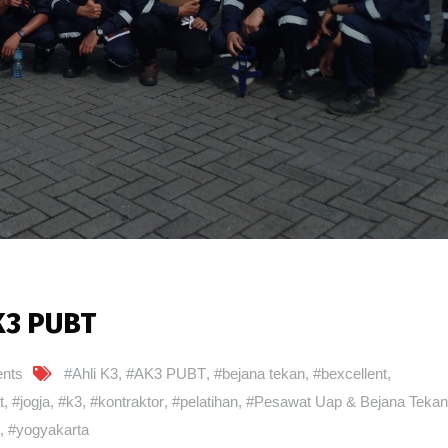
AK3 PUBT
nts
#Ahli K3
,
#AK3 PUBT
,
#bejana tekan
,
#bexcellent
,
t
,
#jogja
,
#k3
,
#kontraktor
,
#pelatihan
,
#Pesawat Uap & Bejana Tekan
,
#yogyakarta