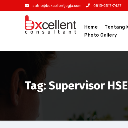
Skip
satrio@bexcellentjogja.com
0813-2517-7427
to
content
Home
Tentang 
Photo Gallery
Tag: Supervisor HSE