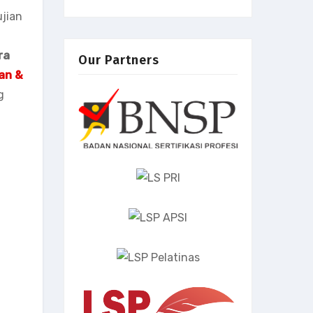
jian
ra
Our Partners
an &
g