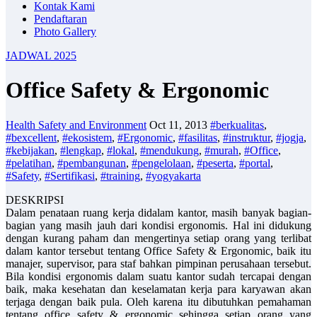
Kontak Kami
Pendaftaran
Photo Gallery
JADWAL 2025
Office Safety & Ergonomic
Health Safety and Environment
Oct 11, 2013
#berkualitas
,
#bexcellent
,
#ekosistem
,
#Ergonomic
,
#fasilitas
,
#instruktur
,
#jogja
,
#kebijakan
,
#lengkap
,
#lokal
,
#mendukung
,
#murah
,
#Office
,
#pelatihan
,
#pembangunan
,
#pengelolaan
,
#peserta
,
#portal
,
#Safety
,
#Sertifikasi
,
#training
,
#yogyakarta
DESKRIPSI
Dalam penataan ruang kerja didalam kantor, masih banyak bagian-
bagian yang masih jauh dari kondisi ergonomis. Hal ini didukung
dengan kurang paham dan mengertinya setiap orang yang terlibat
dalam kantor tersebut tentang Office Safety & Ergonomic, baik itu
manajer, supervisor, para staf bahkan pimpinan perusahaan tersebut.
Bila kondisi ergonomis dalam suatu kantor sudah tercapai dengan
baik, maka kesehatan dan keselamatan kerja para karyawan akan
terjaga dengan baik pula. Oleh karena itu dibutuhkan pemahaman
tentang office safety & ergonomic sehingga setiap orang yang