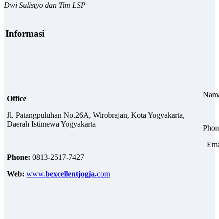
Dwi Sulistyo
dan Tim LSP
I
nformasi
Na
Office
Cust
Jl. Patangpuluhan No.26A, Wirobrajan, Kota Yogyakarta,
Daerah Istimewa Yogyakarta
Phone
Email 
Phone:
0813-2517-7427
Web:
www.
bexcellentjogja.
com