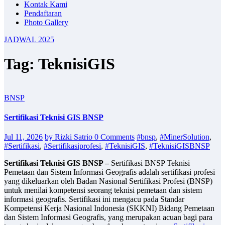
Kontak Kami
Pendaftaran
Photo Gallery
JADWAL 2025
Tag: TeknisiGIS
BNSP
Sertifikasi Teknisi GIS BNSP
Jul 11, 2026
by Rizki Satrio
0 Comments
#bnsp
,
#MinerSolution
,
#Sertifikasi
,
#Sertifikasiprofesi
,
#TeknisiGIS
,
#TeknisiGISBNSP
Sertifikasi Teknisi GIS BNSP –
Sertifikasi BNSP Teknisi
Pemetaan dan Sistem Informasi Geografis adalah sertifikasi profesi
yang dikeluarkan oleh Badan Nasional Sertifikasi Profesi (BNSP)
untuk menilai kompetensi seorang teknisi pemetaan dan sistem
informasi geografis. Sertifikasi ini mengacu pada Standar
Kompetensi Kerja Nasional Indonesia (SKKNI) Bidang Pemetaan
dan Sistem Informasi Geografis, yang merupakan acuan bagi para