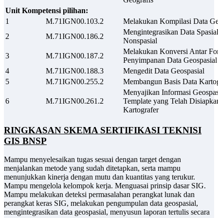
Unit Kompetensi pilihan:
1
M.71IGN00.103.2
Melakukan Kompilasi Data Ge
Mengintegrasikan Data Spasia
2
M.71IGN00.186.2
Nonspasial
Melakukan Konversi Antar For
3
M.71IGN00.187.2
Penyimpanan Data Geospasial
4
M.71IGN00.188.3
Mengedit Data Geospasial
5
M.71IGN00.255.2
Membangun Basis Data Kartog
Menyajikan Informasi Geospas
6
M.71IGN00.261.2
Template yang Telah Disiapka
Kartografer
RINGKASAN SKEMA SERTIFIKASI TEKNISI
GIS BNSP
Mampu menyelesaikan tugas sesuai dengan target dengan
menjalankan metode yang sudah ditetapkan, serta mampu
menunjukkan kinerja dengan mutu dan kuantitas yang terukur.
Mampu mengelola kelompok kerja. Menguasai prinsip dasar SIG.
Mampu melakukan deteksi permasalahan perangkat lunak dan
perangkat keras SIG, melakukan pengumpulan data geospasial,
mengintegrasikan data geospasial, menyusun laporan tertulis secara