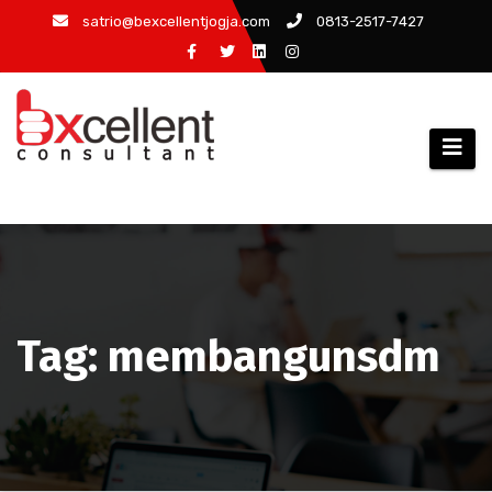
Skip
satrio@bexcellentjogja.com
0813-2517-7427
to
content
Tag: membangunsdm