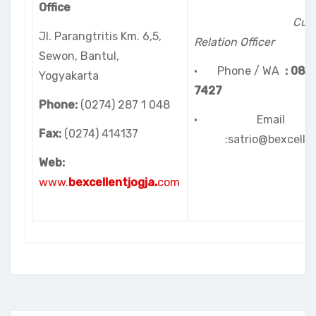
Office
Custom
Jl. Parangtritis Km. 6,5,
Relation Officer
Sewon, Bantul,
· Phone / WA
:
08
1
Yogyakarta
7427
Phone:
(0274) 287 1 048
· Email
Fax:
(0274) 414137
:satrio@bexcellent
Web:
www.
bexcellentjogja.
com