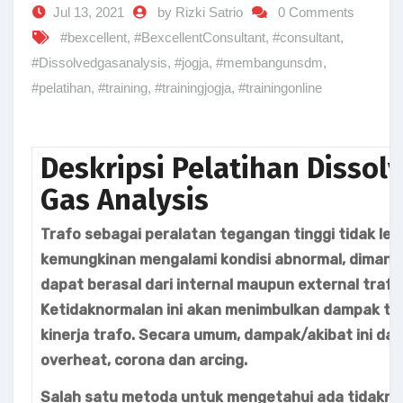
Jul 13, 2021
by Rizki Satrio
0 Comments
#bexcellent
,
#BexcellentConsultant
,
#consultant
,
#Dissolvedgasanalysis
,
#jogja
,
#membangunsdm
,
#pelatihan
,
#training
,
#trainingjogja
,
#trainingonline
Deskripsi Pelatihan Dissol
Gas Analysis
Trafo sebagai peralatan tegangan tinggi tidak lep
kemungkinan mengalami kondisi abnormal, diman
dapat berasal dari internal maupun external trafo
Ketidaknormalan ini akan menimbulkan dampak t
kinerja trafo. Secara umum, dampak/akibat ini da
overheat, corona dan arcing.
Salah satu metoda untuk mengetahui ada tidakny