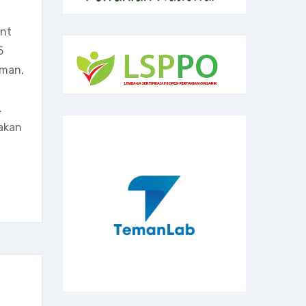
ant
5
aman,
.
akan