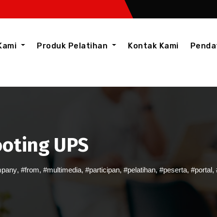
Kami
Produk Pelatihan
Kontak Kami
Penda
ooting UPS
mpany
,
#from
,
#multimedia
,
#participan
,
#pelatihan
,
#peserta
,
#portal
,