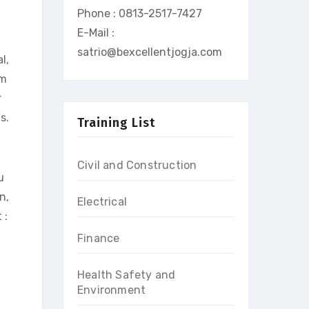
Phone : 0813-2517-7427
E-Mail :
satrio@bexcellentjogja.com
l,
am
r
s.
Training List
Civil and Construction
u
n,
Electrical
 :
Finance
Health Safety and
Environment