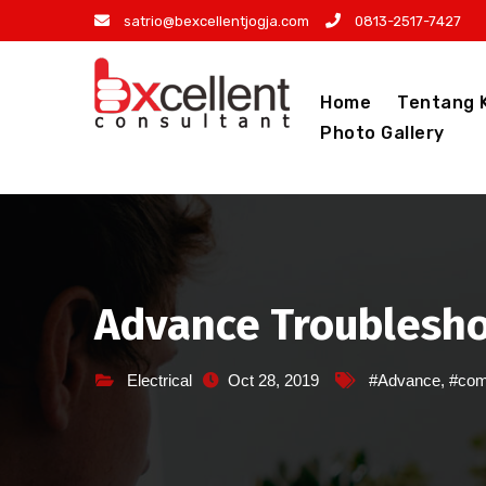
Skip
satrio@bexcellentjogja.com
0813-2517-7427
to
content
Home
Tentang 
Photo Gallery
Advance Troublesh
Electrical
Oct 28, 2019
#Advance
,
#co