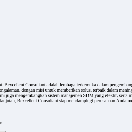
ant. Bexcellent Consultant adalah lembaga terkemuka dalam pengemban
engalaman, dengan misi untuk memberikan solusi terbaik dalam meningk
u, kami juga mengembangkan sistem manajemen SDM yang efektif, serta m
jutan, Bexcellent Consultant siap mendampingi perusahaan Anda men
*