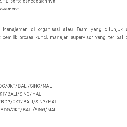
QSHE, serta pencapaiannya
provement
m Manajemen di organisasi atau Team yang ditunjuk 
 pemilik proses kunci, manajer, supervisor yang terlibat
J/BDG/JKT/BALI/SING/MAL
/JKT/BALI/SING/MAL
JGJ/BDG/JKT/BALI/SING/MAL
JGJ/BDG/JKT/BALI/SING/MAL