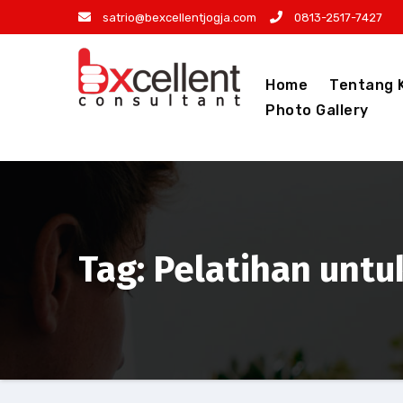
Skip
satrio@bexcellentjogja.com
0813-2517-7427
to
content
Home
Tentang 
Photo Gallery
Tag: Pelatihan unt