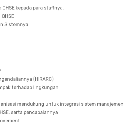
 QHSE kepada para staffnya.
i QHSE
n Sistemnya
9
pengendaliannya (HIRARC)
ampak terhadap lingkungan
rganisasi mendukung untuk integrasi sistem manajemen
QHSE, serta pencapaiannya
provement