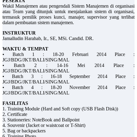
PESERTA
Wakil Manajemen atau pengendali Sistem Manajemen di organisasi
atau Team yang ditunjuk untuk menjalankan sistem di organisasi,
termasuk pemilik proses kunci, manajer, supervisor yang terlibat
dalam pembuatan sistem manajemen.
INSTRUKTUR
Jamalludin Harahab, Ir., SE, MSi. Candid. DR.
WAKTU & TEMPAT
• Batch 1 : 18-20 Februari 2014 Place :
JGJ/BDG/JKT/BALI/SING/MAL
• Batch 2 : 14-16 Mei 2014 Place :
JGJ/BDG/JKT/BALI/SING/MAL
• Batch 3 : 16-18 September 2014 Place :
JGJ/BDG/JKT/BALI/SING/MAL
• Batch 4 : 18-20 November 2014 Place :
JGJ/BDG/JKT/BALI/SING/MAL
FASILITAS
1. Training Module (Hard and Soft copy (USB Flash Disk))
2. Certificate
3. Stationeries: NoteBook and Ballpoint
4. Souvenir (Jacket or waistcoat or T-Shirt)
5. Bag or backpackers
6. Training Photo