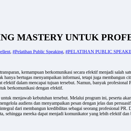
ING MASTERY UNTUK PROF
ellent
,
#Pelatihan Public Speaking
,
#PELATIHAN PUBLIC SPEAK
ransparan, kemampuan berkomunikasi secara efektif menjadi salah satu 
idak hanya bertugas menyampaikan informasi, tetapi juga membangun c
at efektif dalam mencapai tujuan tersebut. Namun, banyak profesional 
uk berkomunikasi dengan efektif.
untuk menjawab kebutuhan tersebut. Melalui program ini, peserta akan
k mengelola audiens dan menyampaikan pesan dengan jelas dan persuasif.
integral dari membangun kredibilitas sebagai seorang profesional PR. D
a, sehingga mereka dapat menjadi komunikator yang lebih efektif dan 