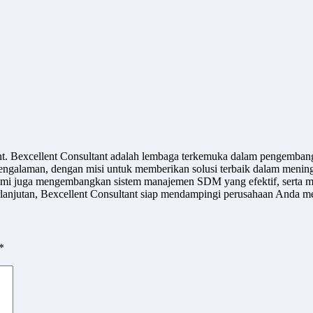
ant. Bexcellent Consultant adalah lembaga terkemuka dalam pengemban
engalaman, dengan misi untuk memberikan solusi terbaik dalam meningk
u, kami juga mengembangkan sistem manajemen SDM yang efektif, serta m
jutan, Bexcellent Consultant siap mendampingi perusahaan Anda men
*