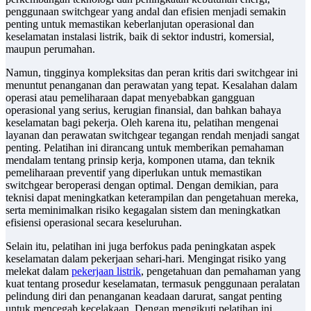
penggunaan switchgear yang andal dan efisien menjadi semakin
penting untuk memastikan keberlanjutan operasional dan
keselamatan instalasi listrik, baik di sektor industri, komersial,
maupun perumahan.
Namun, tingginya kompleksitas dan peran kritis dari switchgear ini
menuntut penanganan dan perawatan yang tepat. Kesalahan dalam
operasi atau pemeliharaan dapat menyebabkan gangguan
operasional yang serius, kerugian finansial, dan bahkan bahaya
keselamatan bagi pekerja. Oleh karena itu, pelatihan mengenai
layanan dan perawatan switchgear tegangan rendah menjadi sangat
penting. Pelatihan ini dirancang untuk memberikan pemahaman
mendalam tentang prinsip kerja, komponen utama, dan teknik
pemeliharaan preventif yang diperlukan untuk memastikan
switchgear beroperasi dengan optimal. Dengan demikian, para
teknisi dapat meningkatkan keterampilan dan pengetahuan mereka,
serta meminimalkan risiko kegagalan sistem dan meningkatkan
efisiensi operasional secara keseluruhan.
Selain itu, pelatihan ini juga berfokus pada peningkatan aspek
keselamatan dalam pekerjaan sehari-hari. Mengingat risiko yang
melekat dalam
pekerjaan listrik
, pengetahuan dan pemahaman yang
kuat tentang prosedur keselamatan, termasuk penggunaan peralatan
pelindung diri dan penanganan keadaan darurat, sangat penting
untuk mencegah kecelakaan. Dengan mengikuti pelatihan ini,