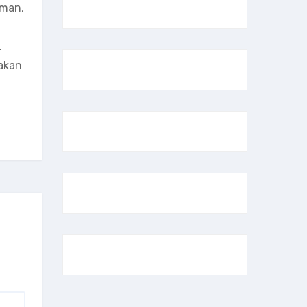
aman,
.
akan