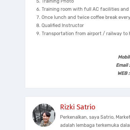
Training Photo
Training room with full AC facilities an
Once lunch and twice coffee break every
Qualified Instructor
Transportation from airport / railway to
Mobi
Email 
WEB :
Rizki Satrio
Perkenalkan, saya Satrio, Marke
adalah lembaga terkemuka dala