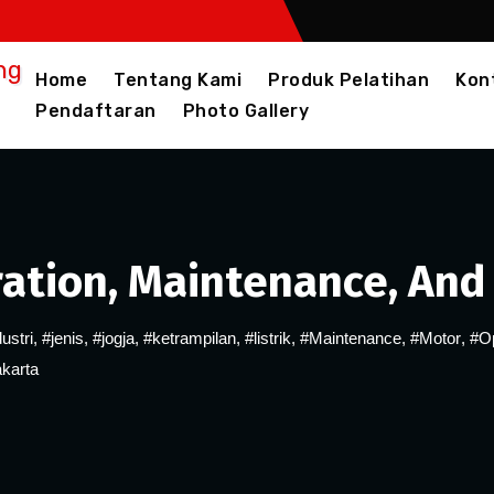
Home
Tentang Kami
Produk Pelatihan
Kon
Pendaftaran
Photo Gallery
ration, Maintenance, And
ustri
,
#jenis
,
#jogja
,
#ketrampilan
,
#listrik
,
#Maintenance
,
#Motor
,
#Op
karta