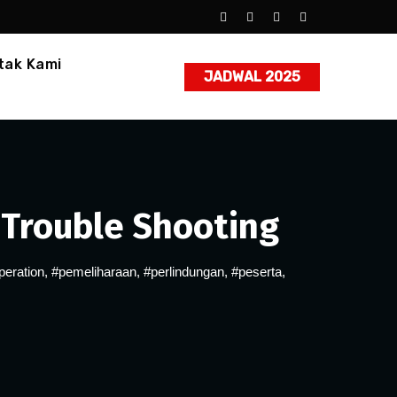
tak Kami
JADWAL 2025
 Trouble Shooting
eration
,
#pemeliharaan
,
#perlindungan
,
#peserta
,