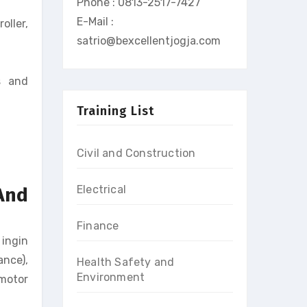
Phone : 0813-2517-7427
E-Mail :
oller,
satrio@bexcellentjogja.com
s and
Training List
Civil and Construction
Electrical
 And
Finance
ingin
nce),
Health Safety and
Environment
 motor