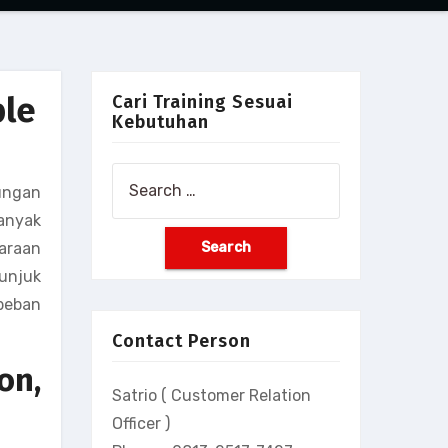
ble
Cari Training Sesuai
Kebutuhan
Search
ungan
for:
banyak
haraan
 unjuk
beban
Contact Person
on,
Satrio ( Customer Relation
Officer )