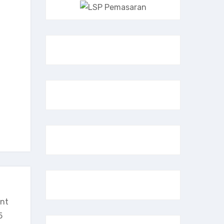
ant
5