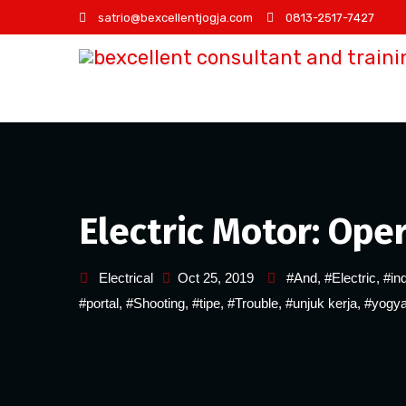
Skip
satrio@bexcellentjogja.com
0813-2517-7427
to
content
Electric Motor: Ope
Electrical
Oct 25, 2019
#And
,
#Electric
,
#ind
#portal
,
#Shooting
,
#tipe
,
#Trouble
,
#unjuk kerja
,
#yogya