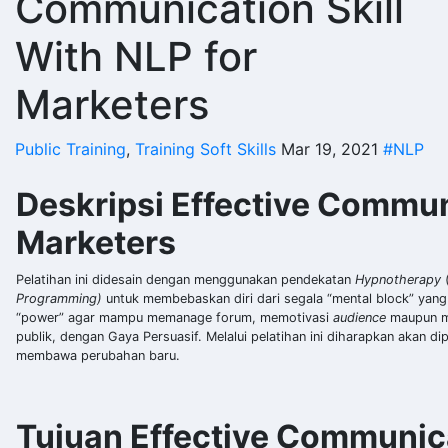
Communication Skill
With NLP for
Marketers
Public Training
,
Training Soft Skills
Mar 19, 2021
#NLP
Deskripsi Effective Communi
Marketers
Pelatihan ini didesain dengan menggunakan pendekatan
Hypnotherapy
Programming)
untuk membebaskan diri dari segala “mental block” ya
“power” agar mampu memanage forum, memotivasi
audience
maupun m
publik, dengan Gaya Persuasif. Melalui pelatihan ini diharapkan akan
membawa perubahan baru.
Tujuan
Effective Communica