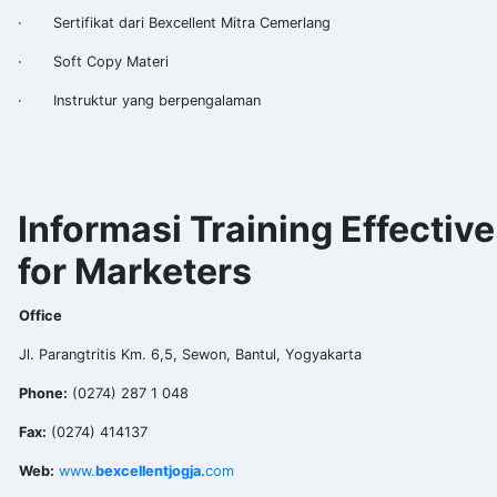
· Sertifikat dari Bexcellent Mitra Cemerlang
· Soft Copy Materi
· Instruktur yang berpengalaman
Informasi Training Effectiv
for Marketers
Office
Jl. Parangtritis Km. 6,5, Sewon, Bantul, Yogyakarta
Phone:
(0274) 287 1 048
Fax:
(0274) 414137
Web:
www.
bexcellentjogja.
com