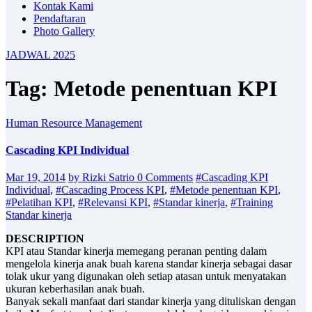
Kontak Kami
Pendaftaran
Photo Gallery
JADWAL 2025
Tag: Metode penentuan KPI
Human Resource Management
Cascading KPI Individual
Mar 19, 2014
by Rizki Satrio
0 Comments
#Cascading KPI
Individual
,
#Cascading Process KPI
,
#Metode penentuan KPI
,
#Pelatihan KPI
,
#Relevansi KPI
,
#Standar kinerja
,
#Training
Standar kinerja
DESCRIPTION
KPI atau Standar kinerja memegang peranan penting dalam
mengelola kinerja anak buah karena standar kinerja sebagai dasar
tolak ukur yang digunakan oleh setiap atasan untuk menyatakan
ukuran keberhasilan anak buah.
Banyak sekali manfaat dari standar kinerja yang dituliskan dengan