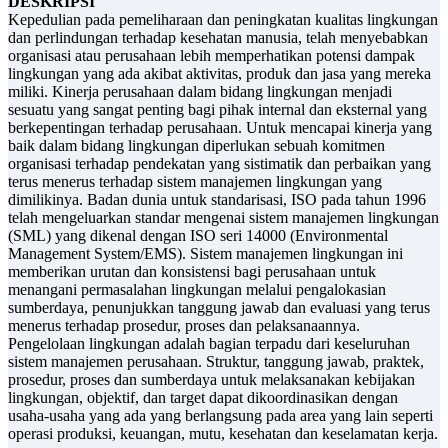
DESKRIPSI
Kepedulian pada pemeliharaan dan peningkatan kualitas lingkungan
dan perlindungan terhadap kesehatan manusia, telah menyebabkan
organisasi atau perusahaan lebih memperhatikan potensi dampak
lingkungan yang ada akibat aktivitas, produk dan jasa yang mereka
miliki. Kinerja perusahaan dalam bidang lingkungan menjadi
sesuatu yang sangat penting bagi pihak internal dan eksternal yang
berkepentingan terhadap perusahaan. Untuk mencapai kinerja yang
baik dalam bidang lingkungan diperlukan sebuah komitmen
organisasi terhadap pendekatan yang sistimatik dan perbaikan yang
terus menerus terhadap sistem manajemen lingkungan yang
dimilikinya. Badan dunia untuk standarisasi, ISO pada tahun 1996
telah mengeluarkan standar mengenai sistem manajemen lingkungan
(SML) yang dikenal dengan ISO seri 14000 (Environmental
Management System/EMS). Sistem manajemen lingkungan ini
memberikan urutan dan konsistensi bagi perusahaan untuk
menangani permasalahan lingkungan melalui pengalokasian
sumberdaya, penunjukkan tanggung jawab dan evaluasi yang terus
menerus terhadap prosedur, proses dan pelaksanaannya.
Pengelolaan lingkungan adalah bagian terpadu dari keseluruhan
sistem manajemen perusahaan. Struktur, tanggung jawab, praktek,
prosedur, proses dan sumberdaya untuk melaksanakan kebijakan
lingkungan, objektif, dan target dapat dikoordinasikan dengan
usaha-usaha yang ada yang berlangsung pada area yang lain seperti
operasi produksi, keuangan, mutu, kesehatan dan keselamatan kerja.