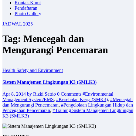
Kontak Kami
Pendaftaran
Photo Gallery
JADWAL 2025
Tag: Mencegah dan
Mengurangi Pencemaran
Health Safety and Environment
Sistem Manajemen Lingkungan K3 (SMLK3)
Apr 8, 2014
by Rizki Satrio
0 Comments
#Environmental
Management System/EMS
,
#Kesehatan Kerja (SMK3)
,
#Mencegah
dan Mengurangi Pencemaran
,
#Pengelolaan Lingkungan Hidup dan
Pencegahan Pencemaran
,
#Training Sistem Manajemen Lingkungan
K3 (SMLK3)