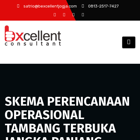
Skip
satrio@bexcellentjogja.com
0813-2517-7427
to
content
SKEMA PERENCANAAN
OPERASIONAL
TAMBANG TERBUKA