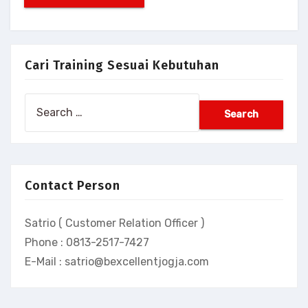
Cari Training Sesuai Kebutuhan
Search
for:
Contact Person
Satrio ( Customer Relation Officer )
Phone : 0813-2517-7427
E-Mail : satrio@bexcellentjogja.com