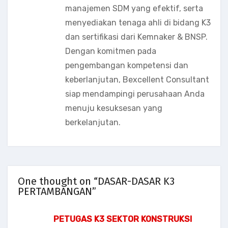
manajemen SDM yang efektif, serta
menyediakan tenaga ahli di bidang K3
dan sertifikasi dari Kemnaker & BNSP.
Dengan komitmen pada
pengembangan kompetensi dan
keberlanjutan, Bexcellent Consultant
siap mendampingi perusahaan Anda
menuju kesuksesan yang
berkelanjutan.
One thought on “DASAR-DASAR K3
PERTAMBANGAN”
PETUGAS K3 SEKTOR KONSTRUKSI