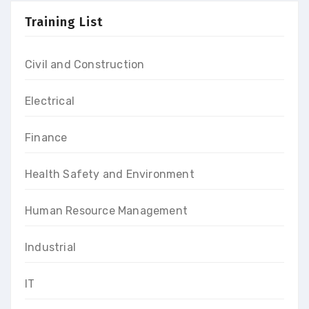
Training List
Civil and Construction
Electrical
Finance
Health Safety and Environment
Human Resource Management
Industrial
IT