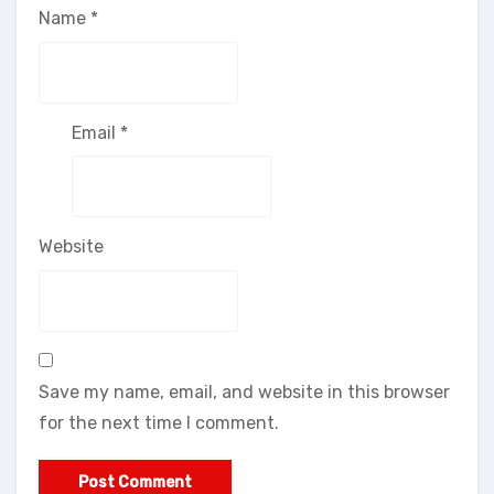
Name
*
Email
*
Website
Save my name, email, and website in this browser
for the next time I comment.