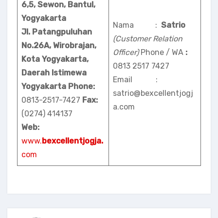
6,5, Sewon, Bantul,
Yogyakarta
Nama :
Satrio
Jl. Patangpuluhan
(Customer Relation
No.26A, Wirobrajan,
Officer)
Phone / WA
:
Kota Yogyakarta,
0813 2517 7427
Daerah Istimewa
Email :
Yogyakarta
Phone:
satrio@bexcellentjogj
0813-2517-7427
Fax:
a.com
(0274) 414137
Web:
www.
bexcellentjogja.
com