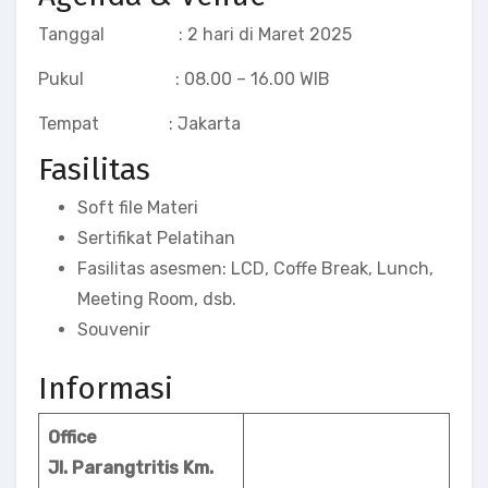
Tanggal : 2 hari di Maret 2025
Pukul : 08.00 – 16.00 WIB
Tempat : Jakarta
Fasilitas
Soft file Materi
Sertifikat Pelatihan
Fasilitas asesmen: LCD, Coffe Break, Lunch,
Meeting Room, dsb.
Souvenir
Informasi
Office
Jl. Parangtritis Km.