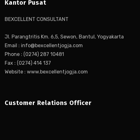
Kantor Pusat
BEXCELLENT CONSULTANT
Jl. Parangtritis Km. 6,5, Sewon, Bantul, Yogyakarta
Email : info@bexcellentjogja.com
Phone : (0274) 287 10481
Fax : (0274) 414 137
Website : www.bexcellentjogja.com
Customer Relations Officer