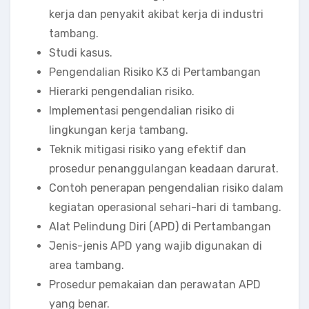
kerja dan penyakit akibat kerja di industri
tambang.
Studi kasus.
Pengendalian Risiko K3 di Pertambangan
Hierarki pengendalian risiko.
Implementasi pengendalian risiko di
lingkungan kerja tambang.
Teknik mitigasi risiko yang efektif dan
prosedur penanggulangan keadaan darurat.
Contoh penerapan pengendalian risiko dalam
kegiatan operasional sehari-hari di tambang.
Alat Pelindung Diri (APD) di Pertambangan
Jenis-jenis APD yang wajib digunakan di
area tambang.
Prosedur pemakaian dan perawatan APD
yang benar.