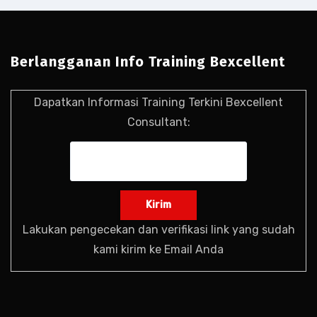
Berlangganan Info Training Bexcellent
Dapatkan Informasi Training Terkini Bexcellent
Consultant:
Lakukan pengecekan dan verifikasi link yang sudah
kami kirim ke Email Anda