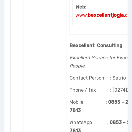
Web:
www.
bexcellentjogja.
co
Bexcellent
Consulting
Excellent Service for Excell
People
Contact Person : Satrio
Phone / fax : (0274)2
Mobile :
0853 – 28
7813
WhatsApp :
0853 – 2
7813