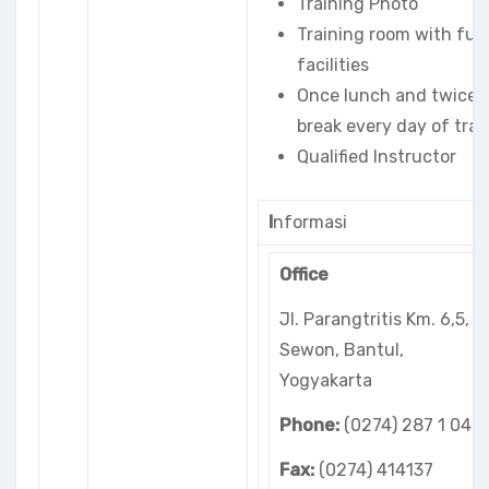
Training Photo
Training room with full
facilities
Once lunch and twice 
break every day of trai
Qualified Instructor
I
nformasi
Office
Jl. Parangtritis Km. 6,5,
Sewon, Bantul,
Yogyakarta
Phone:
(0274) 287 1 048
Fax:
(0274) 414137