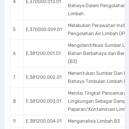
4
E.370000.013.01
Bahaya Dalam Pengolahan A
Limbah
Melakukan Perawatan Instal
5
E.370000.009.01
Pengolahan Air Limbah (IPA
Mengidentifikasi Sumber Li
6
E.381200.001.01
Bahan Berbahaya dan Bera
(B3)
Menentukan Sumber Dan Ka
7
E.381200.002.01
Bahaya Timbulan Limbah B
Menilai Tingkat Pencemara
8
E.381200.003.01
Lingkungan Sebagai Dampak
Paparan/Kontaminasi Limb
9
E.381200.004.01
Menganalisis Limbah B3