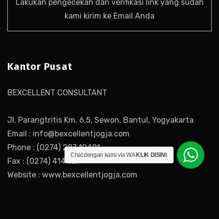
Lakukan pengecekan dan verifikasi link yang sudah
kami kirim ke Email Anda
Kantor Pusat
BEXCELLENT CONSULTANT
Jl. Parangtritis Km. 6,5, Sewon, Bantul, Yogyakarta
Email : info@bexcellentjogja.com
Phone : (0274) 287 10481
Chat dengan kami via WA
KLIK DISINI
Fax : (0274) 414 137
Website : www.bexcellentjogja.com