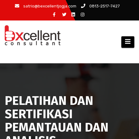
Skip
satrio@bexcellentjogja.com
0813-2517-7427
to
content
PELATIHAN DAN
SERTIFIKASI
PEMANTAUAN DAN